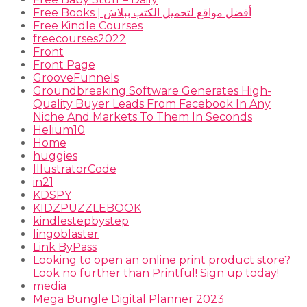
Free Books | أفضل مواقع لتحميل الكتب ببلاش
Free Kindle Courses
freecourses2022
Front
Front Page
GrooveFunnels
Groundbreaking Software Generates High-
Quality Buyer Leads From Facebook In Any
Niche And Markets To Them In Seconds
Helium10
Home
huggies
IllustratorCode
in21
KDSPY
KIDZPUZZLEBOOK
kindlestepbystep
lingoblaster
Link ByPass
Looking to open an online print product store?
Look no further than Printful! Sign up today!
media
Mega Bungle Digital Planner 2023