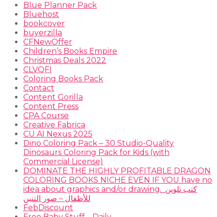
Blue Planner Pack
Bluehost
bookcover
buyerzilla
CFNewOffer
Children’s Books Empire
Christmas Deals 2022
CLVQFI
Coloring Books Pack
Contact
Content Gorilla
Content Press
CPA Course
Creative Fabrica
CU AI Nexus 2025
Dino Coloring Pack – 30 Studio-Quality
Dinosaurs Coloring Pack for Kids (with
Commercial License)
DOMINATE THE HIGHLY PROFITABLE DRAGON
COLORING BOOKS NICHE EVEN IF YOU have no
idea about graphics and/or drawing. ​ كتب تلوين
للأطفال – صور التنين
FebDiscount
Free Baby Stuff – Daily