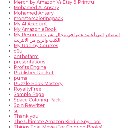
Merch by Amazon Vs Etsy & Printful
Mohamed A. Ansary
Mohamed Ansary
monstercoloringpack
My AI Account
My Amazon eBook
My Resources المصادر التي أعتمد عليها في مجال نشر
الكتب والربح من الانترنت
My Udemy Courses
o6u
onthefarm
presentations
Profits Engine
Publisher Rocket
puma
Puzzle Book Mastery
RoyaltyFree
Sample Page
Space Coloring Pack
Spin Rewriter
sr
Thank you
The Ultimate Amazon Kindle Spy Tool
Things That Move (For Coloring Books)