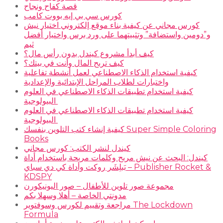
قصة كفاح ونجاح
كورس سي بي إيه بووت كامب
كورس مجاني عن كيفية بناء موقع إلكتروني اختيار نيش
و”دومين واستضافة” وتثبيتهما على ورد برس واختيار أفضل
ثيم
كيف أبدأ مشروع كيندل بدون رأس مال؟
كيف تربح المال وأنت في بيتك؟
كيفية استخدام الذكاء الاصطناعي لعمل أنشطة تفاعلية
واختبارات لطلاب المراحل الإبتدائية والإعدادية
كيفية استخدام تطبيقات الذكاء الاصطناعي في العلوم
البيولوجية
كيفية استخدام تطبيقات الذكاء الاصطناعي في العلوم
البيولوجية
كيفية إنشاء كتب التلوين بنفسك Super Simple Coloring
Books
كيندل لنشر الكتب: كورس مجاني
كيندل: البحث عن نيش مربح وكلمات مربحة باستخدام أداة
بَبلِشَر روكت وأداة كي دي سباي – Publisher Rocket &
KDSPY
مجموعة صور تلوين للأطفال – صور اليونيكورن
مدونتي الخاصة – أهلا وسهلا بكم
مراجعة وتقييم لكورس وسوفتوير The Lockdown
Formula