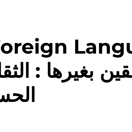
s a Foreign La
قين بغيرها : الثقا
الحس