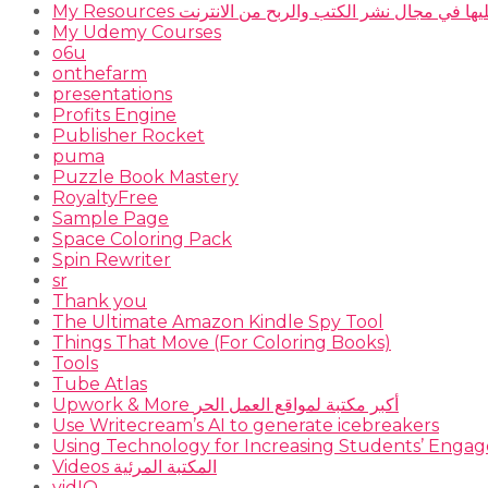
 أعتمد عليها في مجال نشر الكتب والربح من الانترنت
My Udemy Courses
o6u
onthefarm
presentations
Profits Engine
Publisher Rocket
puma
Puzzle Book Mastery
RoyaltyFree
Sample Page
Space Coloring Pack
Spin Rewriter
sr
Thank you
The Ultimate Amazon Kindle Spy Tool
Things That Move (For Coloring Books)
Tools
Tube Atlas
Upwork & More أكبر مكتبة لمواقع العمل الحر
Use Writecream’s AI to generate icebreakers
Using Technology for Increasing Students’ Engage
Videos المكتبة المرئية
vidIQ