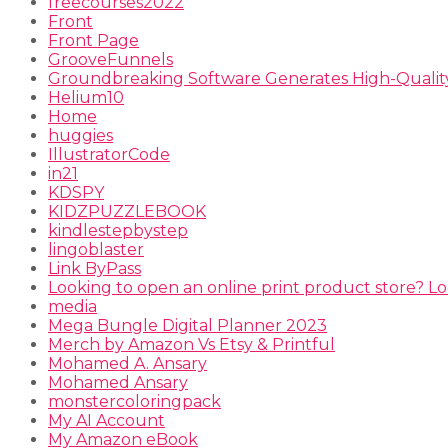
freecourses2022
Front
Front Page
GrooveFunnels
Groundbreaking Software Generates High-Qualit
Helium10
Home
huggies
IllustratorCode
in21
KDSPY
KIDZPUZZLEBOOK
kindlestepbystep
lingoblaster
Link ByPass
Looking to open an online print product store? Lo
media
Mega Bungle Digital Planner 2023
Merch by Amazon Vs Etsy & Printful
Mohamed A. Ansary
Mohamed Ansary
monstercoloringpack
My AI Account
My Amazon eBook