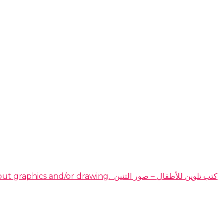
DOMINATE THE HIGHLY PROFITABLE DRAGON COLORING BOOKS NICHE EVEN IF YOU have no idea about graphics and/or drawing. ​ كتب تلوين للأطفال – صور التنين