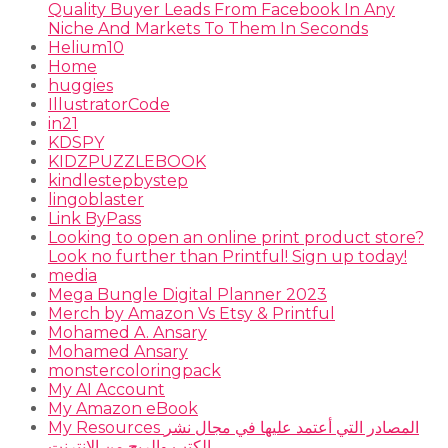
Quality Buyer Leads From Facebook In Any
Niche And Markets To Them In Seconds
Helium10
Home
huggies
IllustratorCode
in21
KDSPY
KIDZPUZZLEBOOK
kindlestepbystep
lingoblaster
Link ByPass
Looking to open an online print product store?
Look no further than Printful! Sign up today!
media
Mega Bungle Digital Planner 2023
Merch by Amazon Vs Etsy & Printful
Mohamed A. Ansary
Mohamed Ansary
monstercoloringpack
My AI Account
My Amazon eBook
My Resources المصادر التي أعتمد عليها في مجال نشر
الكتب والربح من الانترنت