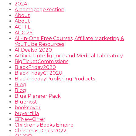
2024
A homepage section
About
About
ACTFL
AIDC25
All-in-One Free Courses, Affiliate Marketing &
YouTube Resources
AllDealsof2020
Artificial Intelligence and Medical Laboratory
BigTicketCommissions
BlackFriday2020
BlackFridayCF2020
BlackFriedayPublishingProducts
Blog
Blog
Blue Planner Pack
Bluehost
bookcover
buyerzilla
CFNewOffer
Children’s Books Empire
Christmas Deals 2022