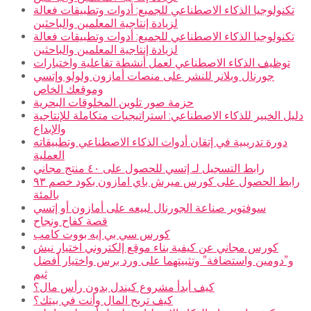
تكنولوجيا الذكاء الاصطناعي للجميع: أدوات وتطبيقات فعالة
لزيادة إنتاجية المعلمين والباحثين
تكنولوجيا الذكاء الاصطناعي للجميع: أدوات وتطبيقات فعالة
لزيادة إنتاجية المعلمين والباحثين
توظيف الذكاء الاصطناعي لعمل أنشطة تفاعلية واختبارات
جورنال وبلانر للنشر على منصات أمازون ولولو وإتسي
وموقعك الخاص
حزمة صور تلوين المخلوقات البحرية
دليل الخبير للذكاء الاصطناعي: استراتيجيات متكاملة للإنتاجية
والإبداع
دورة تدريبية في إتقان أدوات الذكاء الاصطناعي وتطبيقاته
العملية
رابط التسجيل لـ إتسي للحصول على ٤٠ منتج مجاني
رابط الحصول على كورس ميرش باي امازون بكود خصم ٩٣
بالمئة
سوفتوير صناعة الجورنال لبيعه على أمازون أو إتسي
قصة كفاح ونجاح
كورس سي بي إيه بووت كامب
كورس مجاني عن كيفية بناء موقع إلكتروني اختيار نيش
و”دومين واستضافة” وتثبيتهما على ورد برس واختيار أفضل
ثيم
كيف أبدأ مشروع كيندل بدون رأس مال؟
كيف تربح المال وأنت في بيتك؟