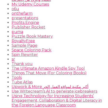
My Udemy Courses
o6u
onthefarm
presentations
Profits Engine
Publisher Rocket
puma
Puzzle Book Mastery
RoyaltyFree
Sample Page
Space Coloring Pack
Spin Rewriter
sr
Thank you
The Ultimate Amazon Kindle Spy Tool
Things That Move (For Coloring Books)
Tools
Tube Atlas
Upwork & More أكبر مكتبة لمواقع العمل الحر
Use Writecream’s AI to generate icebreakers
Using Technology for Increasing Students’
Engagement, Collaboration & Digital Literacy in
the Foreign Language Classroom