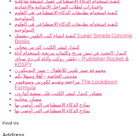
كيفية استخدام الذكاء الاصطناعي لعمل أنشطة تفاعلية
واختبارات لطلاب المراحل الإبتدائية والإعدادية
كيفية استخدام تطبيقات الذكاء الاصطناعي في العلوم
البيولوجية
كيفية استخدام تطبيقات الذكاء الاصطناعي في العلوم
البيولوجية
كيفية إنشاء كتب التلوين بنفسك Super Simple Coloring
Books
كيندل لنشر الكتب: كورس مجاني
كيندل: البحث عن نيش مربح وكلمات مربحة باستخدام أداة
بَبلِشَر روكت وأداة كي دي سباي – Publisher Rocket &
KDSPY
مجموعة صور تلوين للأطفال – صور اليونيكورن
مدونتي الخاصة – أهلا وسهلا بكم
مراجعة وتقييم لكورس وسوفتوير The Lockdown
Formula
مصادر كيندل لنشر الكتب على منصة أمازون
مصادر مجانية
نماذج الذكاء الاصطناعي التي أوصي بها
نماذج الذكاء الاصطناعي التي أوصي بها
Find Us
Address