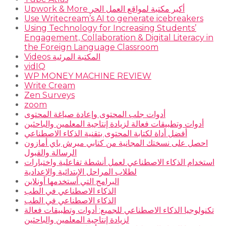
Upwork & More أكبر مكتبة لمواقع العمل الحر
Use Writecream’s AI to generate icebreakers
Using Technology for Increasing Students’
Engagement, Collaboration & Digital Literacy in
the Foreign Language Classroom
Videos المكتبة المرئية
vidIQ
WP MONEY MACHINE REVIEW
Write Cream
Zen Surveys
zoom
أدوات جلب المحتوى وإعادة صياغة المحتوى
أدوات وتطبيقات فعالة لزيادة إنتاجية المعلمين والباحثين
أفضل أداة لكتابة المحتوى بتقنية الذكاء الاصطناعي
احصل على نسختك المجانية من كتابي ميرش باي أمازون
الرسالة والقبول
استخدام الذكاء الاصطناعي لعمل أنشطة تفاعلية واختبارات
لطلاب المراحل الإبتدائية والإعدادية
البرامج التي أستخدمها أونلاين
الذكاء الاصطناعي في الطب
الذكاء الاصطناعي في الطب
تكنولوجيا الذكاء الاصطناعي للجميع: أدوات وتطبيقات فعالة
لزيادة إنتاجية المعلمين والباحثين