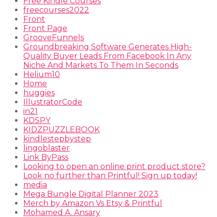
Free Kindle Courses
freecourses2022
Front
Front Page
GrooveFunnels
Groundbreaking Software Generates High-
Quality Buyer Leads From Facebook In Any
Niche And Markets To Them In Seconds
Helium10
Home
huggies
IllustratorCode
in21
KDSPY
KIDZPUZZLEBOOK
kindlestepbystep
lingoblaster
Link ByPass
Looking to open an online print product store?
Look no further than Printful! Sign up today!
media
Mega Bungle Digital Planner 2023
Merch by Amazon Vs Etsy & Printful
Mohamed A. Ansary