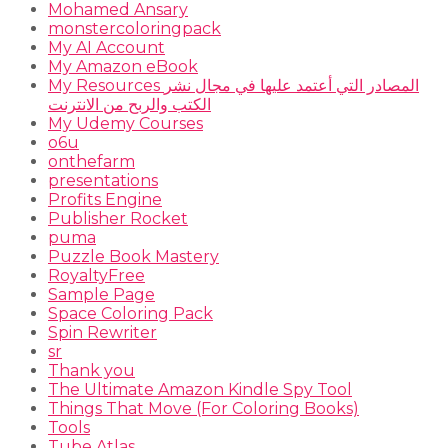
Mohamed Ansary
monstercoloringpack
My AI Account
My Amazon eBook
My Resources المصادر التي أعتمد عليها في مجال نشر
الكتب والربح من الانترنت
My Udemy Courses
o6u
onthefarm
presentations
Profits Engine
Publisher Rocket
puma
Puzzle Book Mastery
RoyaltyFree
Sample Page
Space Coloring Pack
Spin Rewriter
sr
Thank you
The Ultimate Amazon Kindle Spy Tool
Things That Move (For Coloring Books)
Tools
Tube Atlas