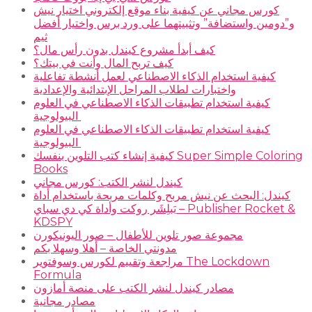
كورس مجاني عن كيفية بناء موقع إلكتروني اختيار نيش
و”دومين واستضافة” وتثبيتهما على ورد برس واختيار أفضل
ثيم
كيف أبدأ مشروع كيندل بدون رأس مال؟
كيف تربح المال وأنت في بيتك؟
كيفية استخدام الذكاء الاصطناعي لعمل أنشطة تفاعلية
واختبارات لطلاب المراحل الإبتدائية والإعدادية
كيفية استخدام تطبيقات الذكاء الاصطناعي في العلوم
البيولوجية
كيفية استخدام تطبيقات الذكاء الاصطناعي في العلوم
البيولوجية
كيفية إنشاء كتب التلوين بنفسك Super Simple Coloring
Books
كيندل لنشر الكتب: كورس مجاني
كيندل: البحث عن نيش مربح وكلمات مربحة باستخدام أداة
بَبلِشَر روكت وأداة كي دي سباي – Publisher Rocket &
KDSPY
مجموعة صور تلوين للأطفال – صور اليونيكورن
مدونتي الخاصة – أهلا وسهلا بكم
مراجعة وتقييم لكورس وسوفتوير The Lockdown
Formula
مصادر كيندل لنشر الكتب على منصة أمازون
مصادر مجانية