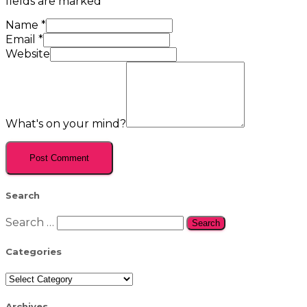
fields are marked
*
Name
*
Email
*
Website
What's on your mind?
Search
Search
Search …
for:
Categories
Categories
Archives