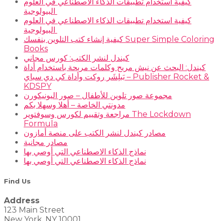
كيفية استخدام تطبيقات الذكاء الاصطناعي في العلوم
البيولوجية
كيفية استخدام تطبيقات الذكاء الاصطناعي في العلوم
البيولوجية
كيفية إنشاء كتب التلوين بنفسك Super Simple Coloring
Books
كيندل لنشر الكتب: كورس مجاني
كيندل: البحث عن نيش مربح وكلمات مربحة باستخدام أداة
بَبلِشَر روكت وأداة كي دي سباي – Publisher Rocket &
KDSPY
مجموعة صور تلوين للأطفال – صور اليونيكورن
مدونتي الخاصة – أهلا وسهلا بكم
مراجعة وتقييم لكورس وسوفتوير The Lockdown
Formula
مصادر كيندل لنشر الكتب على منصة أمازون
مصادر مجانية
نماذج الذكاء الاصطناعي التي أوصي بها
نماذج الذكاء الاصطناعي التي أوصي بها
Find Us
Address
123 Main Street
New York, NY 10001