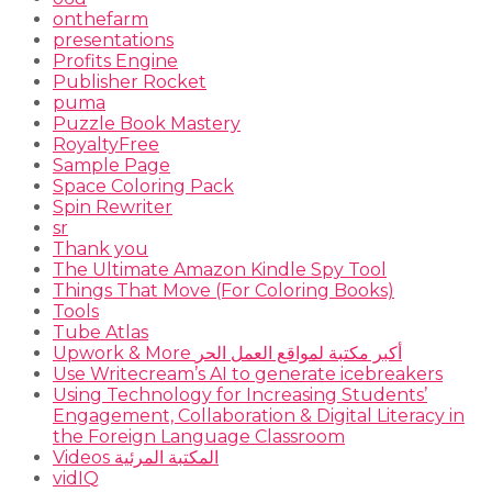
onthefarm
presentations
Profits Engine
Publisher Rocket
puma
Puzzle Book Mastery
RoyaltyFree
Sample Page
Space Coloring Pack
Spin Rewriter
sr
Thank you
The Ultimate Amazon Kindle Spy Tool
Things That Move (For Coloring Books)
Tools
Tube Atlas
Upwork & More أكبر مكتبة لمواقع العمل الحر
Use Writecream’s AI to generate icebreakers
Using Technology for Increasing Students’
Engagement, Collaboration & Digital Literacy in
the Foreign Language Classroom
Videos المكتبة المرئية
vidIQ