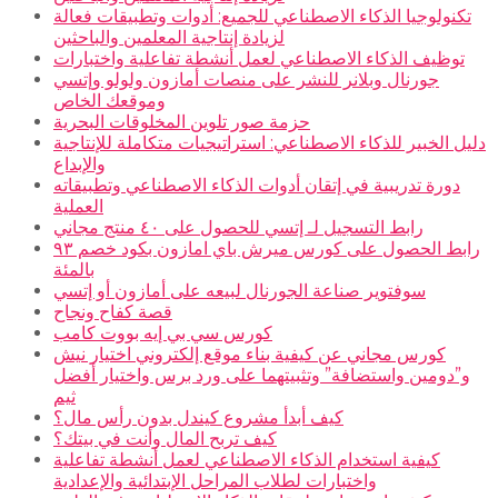
تكنولوجيا الذكاء الاصطناعي للجميع: أدوات وتطبيقات فعالة
لزيادة إنتاجية المعلمين والباحثين
توظيف الذكاء الاصطناعي لعمل أنشطة تفاعلية واختبارات
جورنال وبلانر للنشر على منصات أمازون ولولو وإتسي
وموقعك الخاص
حزمة صور تلوين المخلوقات البحرية
دليل الخبير للذكاء الاصطناعي: استراتيجيات متكاملة للإنتاجية
والإبداع
دورة تدريبية في إتقان أدوات الذكاء الاصطناعي وتطبيقاته
العملية
رابط التسجيل لـ إتسي للحصول على ٤٠ منتج مجاني
رابط الحصول على كورس ميرش باي امازون بكود خصم ٩٣
بالمئة
سوفتوير صناعة الجورنال لبيعه على أمازون أو إتسي
قصة كفاح ونجاح
كورس سي بي إيه بووت كامب
كورس مجاني عن كيفية بناء موقع إلكتروني اختيار نيش
و”دومين واستضافة” وتثبيتهما على ورد برس واختيار أفضل
ثيم
كيف أبدأ مشروع كيندل بدون رأس مال؟
كيف تربح المال وأنت في بيتك؟
كيفية استخدام الذكاء الاصطناعي لعمل أنشطة تفاعلية
واختبارات لطلاب المراحل الإبتدائية والإعدادية