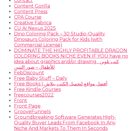
Contact
Content Gorilla
Content Press
CPA Course
Creative Fabrica
CU AI Nexus 2025
Dino Coloring Pack – 30 Studio-Quality
Dinosaurs Coloring Pack for Kids (with
Commercial License)
DOMINATE THE HIGHLY PROFITABLE DRAGON
COLORING BOOKS NICHE EVEN IF YOU have no
idea about graphics and/or drawing. ​ كتب تلوين
للأطفال – صور التنين
FebDiscount
Free Baby Stuff – Daily
Free Books | أفضل مواقع لتحميل الكتب ببلاش
Free Kindle Courses
freecourses2022
Front
Front Page
GrooveFunnels
Groundbreaking Software Generates High-
Quality Buyer Leads From Facebook In Any
Niche And Markets To Them In Seconds