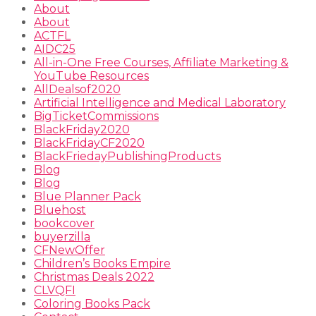
About
About
ACTFL
AIDC25
All-in-One Free Courses, Affiliate Marketing &
YouTube Resources
AllDealsof2020
Artificial Intelligence and Medical Laboratory
BigTicketCommissions
BlackFriday2020
BlackFridayCF2020
BlackFriedayPublishingProducts
Blog
Blog
Blue Planner Pack
Bluehost
bookcover
buyerzilla
CFNewOffer
Children’s Books Empire
Christmas Deals 2022
CLVQFI
Coloring Books Pack