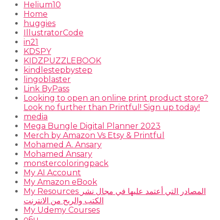
Helium10
Home
huggies
IllustratorCode
in21
KDSPY
KIDZPUZZLEBOOK
kindlestepbystep
lingoblaster
Link ByPass
Looking to open an online print product store?
Look no further than Printful! Sign up today!
media
Mega Bungle Digital Planner 2023
Merch by Amazon Vs Etsy & Printful
Mohamed A. Ansary
Mohamed Ansary
monstercoloringpack
My AI Account
My Amazon eBook
My Resources المصادر التي أعتمد عليها في مجال نشر
الكتب والربح من الانترنت
My Udemy Courses
o6u