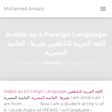
Mohamed Ansary
T
O
G
G
L
Arabic as a Foreign Language
E
N
اللغة العربية للناطقين بغيرها : العامية
A
المصرية
V
I
G
Published by
mansary
on
August 25, 2017
A
T
I
O
N
Arabic as a Foreign Language اللغة العربية للناطقين
بغيرها : العامية المصرية
: العامية المصرية I am American. I
am from ……………… Now I am a student at the U of
A. I study Arabic at MENAS. I will graduate i…