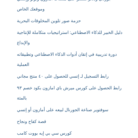
وموقعك الخاص
حزمة صور تلوين المخلوقات البحرية
دليل الخبير للذكاء الاصطناعي: استراتيجيات متكاملة للإنتاجية
والإبداع
دورة تدريبية في إتقان أدوات الذكاء الاصطناعي وتطبيقاته
العملية
رابط التسجيل لـ إتسي للحصول على ٤٠ منتج مجاني
رابط الحصول على كورس ميرش باي امازون بكود خصم ٩٣
بالمئة
سوفتوير صناعة الجورنال لبيعه على أمازون أو إتسي
قصة كفاح ونجاح
كورس سي بي إيه بووت كامب