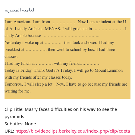
العامية المصرية
I am American. I am from ……………… Now I am a student at the U
of A. I study Arabic at MENAS. I will graduate in …………………. I
study Arabic because …………………………………..
Yesterday I woke up at ………… then took a shower. I had my
breakfast at …………… then went to school by bus. I had three
classes.
I had my lunch at ………… with my friend……………
Today is Friday. Thank God it’s Friday. I will go to Mount Lemmon
with my friends after my classes today.
Tomorrow, I will sleep a lot. Now, I have to go because my friends are
waiting for me.
Clip Title: Masry faces difficulties on his way to see the
pyramids
Subtitles: None
URL:
https://blcvideoclips.berkeley.edu/index.php/clip/cdeta