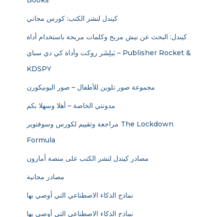
Books
كيندل لنشر الكتب: كورس مجاني
كيندل: البحث عن نيش مربح وكلمات مربحة باستخدام أداة
بَبلِشَر روكت وأداة كي دي سباي – Publisher Rocket &
KDSPY
مجموعة صور تلوين للأطفال – صور اليونيكورن
مدونتي الخاصة – أهلا وسهلا بكم
مراجعة وتقييم لكورس وسوفتوير The Lockdown
Formula
مصادر كيندل لنشر الكتب على منصة أمازون
مصادر مجانية
نماذج الذكاء الاصطناعي التي أوصي بها
نماذج الذكاء الاصطناعي التي أوصي بها