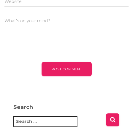
Website
What's on your mind?
Search
S
e
a