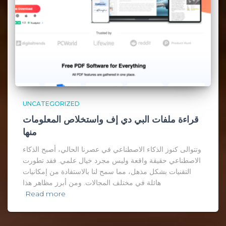
UNCATEGORIZED
قراءة ملفات البي دي إف واستخلاص المعلومات
منها
وتتوالى كنوز الذكاء الاصطناعي في عصرنا الحالي، أصبح الذكاء
الاصطناعي حقيقة واقعة وليس مجرد خيال علمي. فقد تطورت
التقنيات بشكل مذهل، مما سمح لنا بالاستفادة من إمكانيات
هائلة في مختلف المجالات. ومن أبرز مظاهر هذا
Read more