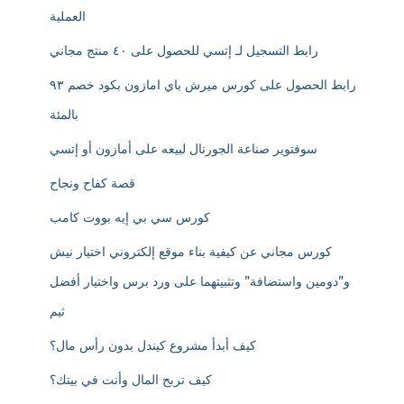
العملية
رابط التسجيل لـ إتسي للحصول على ٤٠ منتج مجاني
رابط الحصول على كورس ميرش باي امازون بكود خصم ٩٣
بالمئة
سوفتوير صناعة الجورنال لبيعه على أمازون أو إتسي
قصة كفاح ونجاح
كورس سي بي إيه بووت كامب
كورس مجاني عن كيفية بناء موقع إلكتروني اختيار نيش
و”دومين واستضافة” وتثبيتهما على ورد برس واختيار أفضل
ثيم
كيف أبدأ مشروع كيندل بدون رأس مال؟
كيف تربح المال وأنت في بيتك؟