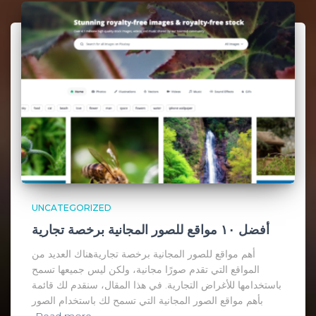
UNCATEGORIZED
أفضل ١٠ مواقع للصور المجانية برخصة تجارية
أهم مواقع للصور المجانية برخصة تجاريةهناك العديد من
المواقع التي تقدم صورًا مجانية، ولكن ليس جميعها تسمح
باستخدامها للأغراض التجارية. في هذا المقال، سنقدم لك قائمة
بأهم مواقع الصور المجانية التي تسمح لك باستخدام الصور