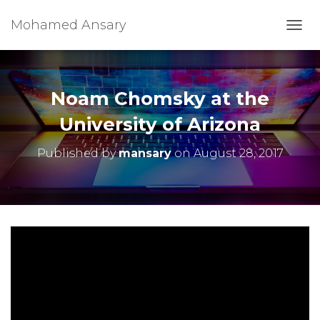
Mohamed Ansary
T
O
G
G
L
Noam Chomsky at the
E
N
University of Arizona
A
V
Published by
mansary
on
August 28, 2017
I
G
A
T
I
O
N