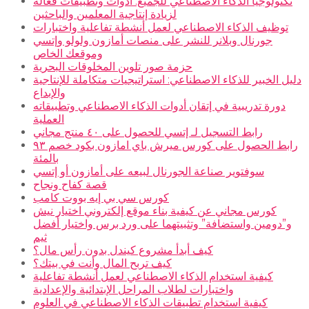
تكنولوجيا الذكاء الاصطناعي للجميع: أدوات وتطبيقات فعالة
لزيادة إنتاجية المعلمين والباحثين
توظيف الذكاء الاصطناعي لعمل أنشطة تفاعلية واختبارات
جورنال وبلانر للنشر على منصات أمازون ولولو وإتسي
وموقعك الخاص
حزمة صور تلوين المخلوقات البحرية
دليل الخبير للذكاء الاصطناعي: استراتيجيات متكاملة للإنتاجية
والإبداع
دورة تدريبية في إتقان أدوات الذكاء الاصطناعي وتطبيقاته
العملية
رابط التسجيل لـ إتسي للحصول على ٤٠ منتج مجاني
رابط الحصول على كورس ميرش باي امازون بكود خصم ٩٣
بالمئة
سوفتوير صناعة الجورنال لبيعه على أمازون أو إتسي
قصة كفاح ونجاح
كورس سي بي إيه بووت كامب
كورس مجاني عن كيفية بناء موقع إلكتروني اختيار نيش
و”دومين واستضافة” وتثبيتهما على ورد برس واختيار أفضل
ثيم
كيف أبدأ مشروع كيندل بدون رأس مال؟
كيف تربح المال وأنت في بيتك؟
كيفية استخدام الذكاء الاصطناعي لعمل أنشطة تفاعلية
واختبارات لطلاب المراحل الإبتدائية والإعدادية
كيفية استخدام تطبيقات الذكاء الاصطناعي في العلوم