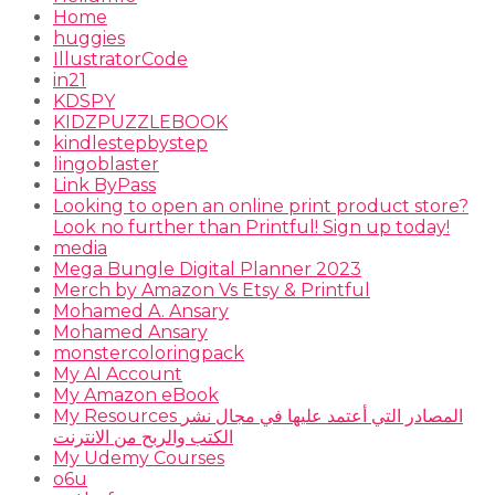
Home
huggies
IllustratorCode
in21
KDSPY
KIDZPUZZLEBOOK
kindlestepbystep
lingoblaster
Link ByPass
Looking to open an online print product store?
Look no further than Printful! Sign up today!
media
Mega Bungle Digital Planner 2023
Merch by Amazon Vs Etsy & Printful
Mohamed A. Ansary
Mohamed Ansary
monstercoloringpack
My AI Account
My Amazon eBook
My Resources المصادر التي أعتمد عليها في مجال نشر
الكتب والربح من الانترنت
My Udemy Courses
o6u