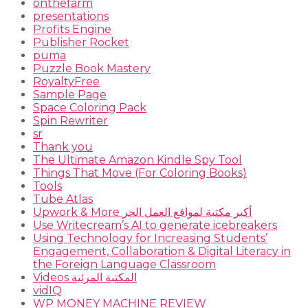
onthefarm
presentations
Profits Engine
Publisher Rocket
puma
Puzzle Book Mastery
RoyaltyFree
Sample Page
Space Coloring Pack
Spin Rewriter
sr
Thank you
The Ultimate Amazon Kindle Spy Tool
Things That Move (For Coloring Books)
Tools
Tube Atlas
Upwork & More أكبر مكتبة لمواقع العمل الحر
Use Writecream’s AI to generate icebreakers
Using Technology for Increasing Students’
Engagement, Collaboration & Digital Literacy in
the Foreign Language Classroom
Videos المكتبة المرئية
vidIQ
WP MONEY MACHINE REVIEW