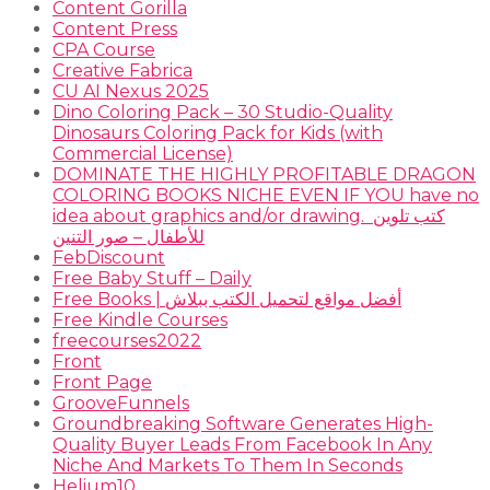
Content Gorilla
Content Press
CPA Course
Creative Fabrica
CU AI Nexus 2025
Dino Coloring Pack – 30 Studio-Quality
Dinosaurs Coloring Pack for Kids (with
Commercial License)
DOMINATE THE HIGHLY PROFITABLE DRAGON
COLORING BOOKS NICHE EVEN IF YOU have no
idea about graphics and/or drawing. ​ كتب تلوين
للأطفال – صور التنين
FebDiscount
Free Baby Stuff – Daily
Free Books | أفضل مواقع لتحميل الكتب ببلاش
Free Kindle Courses
freecourses2022
Front
Front Page
GrooveFunnels
Groundbreaking Software Generates High-
Quality Buyer Leads From Facebook In Any
Niche And Markets To Them In Seconds
Helium10