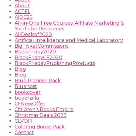
About
ACTFL
AIDC25
All-in-One Free Courses, Affiliate Marketing &
YouTube Resources
AllDealsof2020
Artificial Intelligence and Medical Laboratory
BigTicketCommissions
BlackFriday2020
BlackFridayCF2020
BlackFriedayPublishingProducts
Blog
Blog
Blue Planner Pack
Bluehost
bookcover
buyerzilla
CFNewOffer
Children’s Books Empire
Christmas Deals 2022
CLVQFI
Coloring Books Pack
Contact