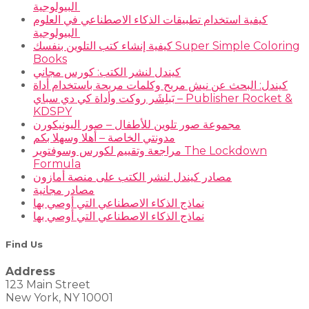
البيولوجية
كيفية استخدام تطبيقات الذكاء الاصطناعي في العلوم
البيولوجية
كيفية إنشاء كتب التلوين بنفسك Super Simple Coloring
Books
كيندل لنشر الكتب: كورس مجاني
كيندل: البحث عن نيش مربح وكلمات مربحة باستخدام أداة
بَبلِشَر روكت وأداة كي دي سباي – Publisher Rocket &
KDSPY
مجموعة صور تلوين للأطفال – صور اليونيكورن
مدونتي الخاصة – أهلا وسهلا بكم
مراجعة وتقييم لكورس وسوفتوير The Lockdown
Formula
مصادر كيندل لنشر الكتب على منصة أمازون
مصادر مجانية
نماذج الذكاء الاصطناعي التي أوصي بها
نماذج الذكاء الاصطناعي التي أوصي بها
Find Us
Address
123 Main Street
New York, NY 10001