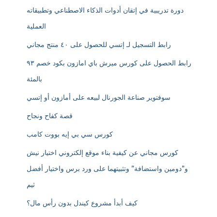
دورة تدريبية في إتقان أدوات الذكاء الاصطناعي وتطبيقاته
العملية
رابط التسجيل لـ إتسي للحصول على ٤٠ منتج مجاني
رابط الحصول على كورس ميرش باي امازون بكود خصم ٩٣
بالمئة
سوفتوير صناعة الجورنال لبيعه على أمازون أو إتسي
قصة كفاح ونجاح
كورس سي بي إيه بووت كامب
كورس مجاني عن كيفية بناء موقع إلكتروني اختيار نيش
و”دومين واستضافة” وتثبيتهما على ورد برس واختيار أفضل
ثيم
كيف أبدأ مشروع كيندل بدون رأس مال؟