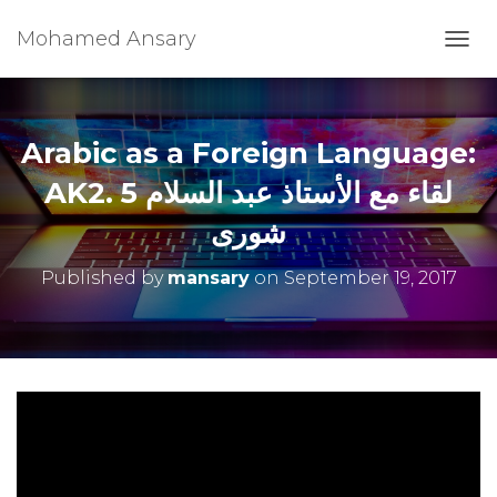
Mohamed Ansary
T
O
G
G
L
Arabic as a Foreign Language:
E
N
AK2. 5 لقاء مع الأستاذ عبد السلام
A
شورى
V
I
G
Published by
mansary
on
September 19, 2017
A
T
I
O
N