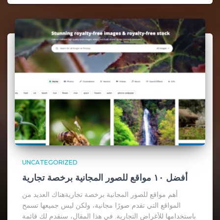
UNCATEGORIZED
أفضل ١٠ مواقع للصور المجانية برخصة تجارية
أهم مواقع للصور المجانية برخصة تجاريةهناك العديد من
المواقع التي تقدم صورًا مجانية، ولكن ليس جميعها تسمح
باستخدامها للأغراض التجارية. في هذا المقال، سنقدم لك قائمة