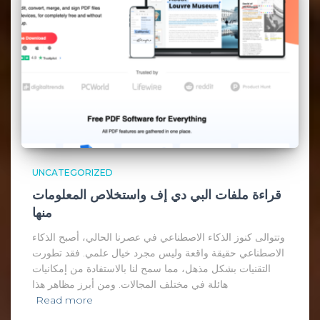
UNCATEGORIZED
قراءة ملفات البي دي إف واستخلاص المعلومات
منها
وتتوالى كنوز الذكاء الاصطناعي في عصرنا الحالي، أصبح الذكاء
الاصطناعي حقيقة واقعة وليس مجرد خيال علمي. فقد تطورت
التقنيات بشكل مذهل، مما سمح لنا بالاستفادة من إمكانيات
هائلة في مختلف المجالات. ومن أبرز مظاهر هذا
Read more