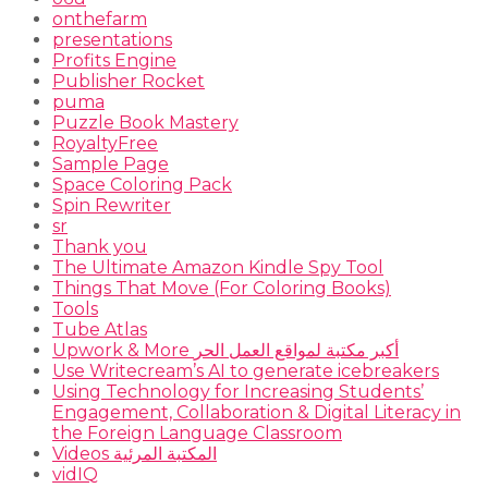
onthefarm
presentations
Profits Engine
Publisher Rocket
puma
Puzzle Book Mastery
RoyaltyFree
Sample Page
Space Coloring Pack
Spin Rewriter
sr
Thank you
The Ultimate Amazon Kindle Spy Tool
Things That Move (For Coloring Books)
Tools
Tube Atlas
Upwork & More أكبر مكتبة لمواقع العمل الحر
Use Writecream’s AI to generate icebreakers
Using Technology for Increasing Students’
Engagement, Collaboration & Digital Literacy in
the Foreign Language Classroom
Videos المكتبة المرئية
vidIQ