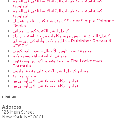
كيفية استخدام تطبيقات الذكاء الاصطناعي في العلوم
البيولوجية
كيفية استخدام تطبيقات الذكاء الاصطناعي في العلوم
البيولوجية
كيفية إنشاء كتب التلوين بنفسك Super Simple Coloring
Books
كيندل لنشر الكتب: كورس مجاني
كيندل: البحث عن نيش مربح وكلمات مربحة باستخدام أداة
بَبلِشَر روكت وأداة كي دي سباي – Publisher Rocket &
KDSPY
مجموعة صور تلوين للأطفال – صور اليونيكورن
مدونتي الخاصة – أهلا وسهلا بكم
مراجعة وتقييم لكورس وسوفتوير The Lockdown
Formula
مصادر كيندل لنشر الكتب على منصة أمازون
مصادر مجانية
نماذج الذكاء الاصطناعي التي أوصي بها
نماذج الذكاء الاصطناعي التي أوصي بها
Find Us
Address
123 Main Street
New York, NY 10001