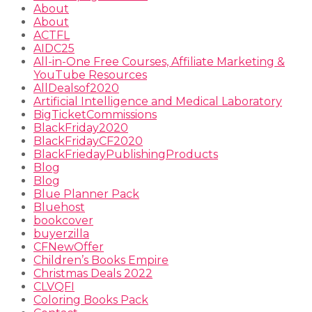
About
About
ACTFL
AIDC25
All-in-One Free Courses, Affiliate Marketing &
YouTube Resources
AllDealsof2020
Artificial Intelligence and Medical Laboratory
BigTicketCommissions
BlackFriday2020
BlackFridayCF2020
BlackFriedayPublishingProducts
Blog
Blog
Blue Planner Pack
Bluehost
bookcover
buyerzilla
CFNewOffer
Children’s Books Empire
Christmas Deals 2022
CLVQFI
Coloring Books Pack