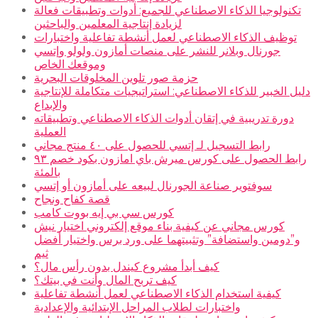
تكنولوجيا الذكاء الاصطناعي للجميع: أدوات وتطبيقات فعالة
لزيادة إنتاجية المعلمين والباحثين
توظيف الذكاء الاصطناعي لعمل أنشطة تفاعلية واختبارات
جورنال وبلانر للنشر على منصات أمازون ولولو وإتسي
وموقعك الخاص
حزمة صور تلوين المخلوقات البحرية
دليل الخبير للذكاء الاصطناعي: استراتيجيات متكاملة للإنتاجية
والإبداع
دورة تدريبية في إتقان أدوات الذكاء الاصطناعي وتطبيقاته
العملية
رابط التسجيل لـ إتسي للحصول على ٤٠ منتج مجاني
رابط الحصول على كورس ميرش باي امازون بكود خصم ٩٣
بالمئة
سوفتوير صناعة الجورنال لبيعه على أمازون أو إتسي
قصة كفاح ونجاح
كورس سي بي إيه بووت كامب
كورس مجاني عن كيفية بناء موقع إلكتروني اختيار نيش
و”دومين واستضافة” وتثبيتهما على ورد برس واختيار أفضل
ثيم
كيف أبدأ مشروع كيندل بدون رأس مال؟
كيف تربح المال وأنت في بيتك؟
كيفية استخدام الذكاء الاصطناعي لعمل أنشطة تفاعلية
واختبارات لطلاب المراحل الإبتدائية والإعدادية