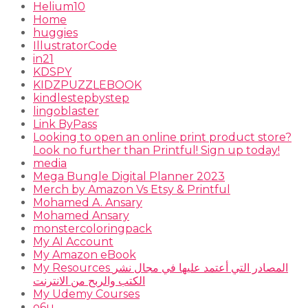
Helium10
Home
huggies
IllustratorCode
in21
KDSPY
KIDZPUZZLEBOOK
kindlestepbystep
lingoblaster
Link ByPass
Looking to open an online print product store?
Look no further than Printful! Sign up today!
media
Mega Bungle Digital Planner 2023
Merch by Amazon Vs Etsy & Printful
Mohamed A. Ansary
Mohamed Ansary
monstercoloringpack
My AI Account
My Amazon eBook
My Resources المصادر التي أعتمد عليها في مجال نشر
الكتب والربح من الانترنت
My Udemy Courses
o6u