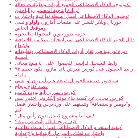
تكنولوجيا الذكاء الاصطناعي للجميع: أدوات وتطبيقات فعالة
لزيادة إنتاجية المعلمين والباحثين
توظيف الذكاء الاصطناعي لعمل أنشطة تفاعلية واختبارات
جورنال وبلانر للنشر على منصات أمازون ولولو وإتسي
وموقعك الخاص
حزمة صور تلوين المخلوقات البحرية
دليل الخبير للذكاء الاصطناعي: استراتيجيات متكاملة للإنتاجية
والإبداع
دورة تدريبية في إتقان أدوات الذكاء الاصطناعي وتطبيقاته
العملية
رابط التسجيل لـ إتسي للحصول على ٤٠ منتج مجاني
رابط الحصول على كورس ميرش باي امازون بكود خصم ٩٣
بالمئة
سوفتوير صناعة الجورنال لبيعه على أمازون أو إتسي
قصة كفاح ونجاح
كورس سي بي إيه بووت كامب
كورس مجاني عن كيفية بناء موقع إلكتروني اختيار نيش
و”دومين واستضافة” وتثبيتهما على ورد برس واختيار أفضل
ثيم
كيف أبدأ مشروع كيندل بدون رأس مال؟
كيف تربح المال وأنت في بيتك؟
كيفية استخدام الذكاء الاصطناعي لعمل أنشطة تفاعلية
واختبارات لطلاب المراحل الإبتدائية والإعدادية