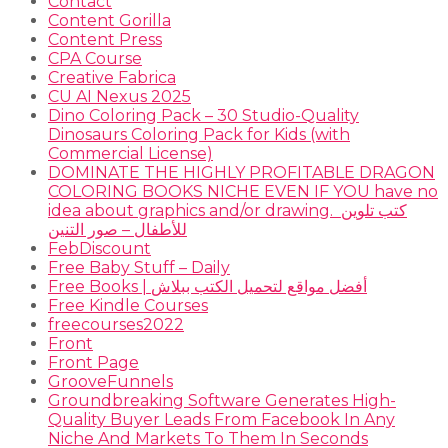
Contact
Content Gorilla
Content Press
CPA Course
Creative Fabrica
CU AI Nexus 2025
Dino Coloring Pack – 30 Studio-Quality
Dinosaurs Coloring Pack for Kids (with
Commercial License)
DOMINATE THE HIGHLY PROFITABLE DRAGON
COLORING BOOKS NICHE EVEN IF YOU have no
idea about graphics and/or drawing. ​ كتب تلوين
للأطفال – صور التنين
FebDiscount
Free Baby Stuff – Daily
Free Books | أفضل مواقع لتحميل الكتب ببلاش
Free Kindle Courses
freecourses2022
Front
Front Page
GrooveFunnels
Groundbreaking Software Generates High-
Quality Buyer Leads From Facebook In Any
Niche And Markets To Them In Seconds