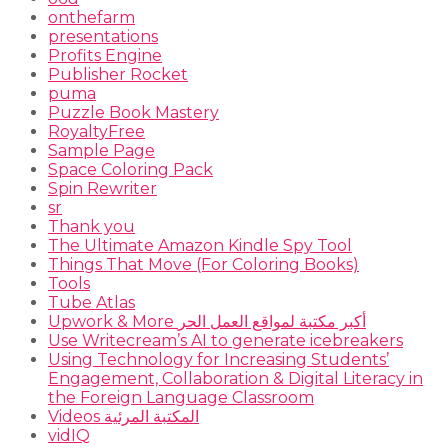
onthefarm
presentations
Profits Engine
Publisher Rocket
puma
Puzzle Book Mastery
RoyaltyFree
Sample Page
Space Coloring Pack
Spin Rewriter
sr
Thank you
The Ultimate Amazon Kindle Spy Tool
Things That Move (For Coloring Books)
Tools
Tube Atlas
Upwork & More أكبر مكتبة لمواقع العمل الحر
Use Writecream’s AI to generate icebreakers
Using Technology for Increasing Students’
Engagement, Collaboration & Digital Literacy in
the Foreign Language Classroom
Videos المكتبة المرئية
vidIQ