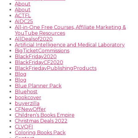
About
About
ACTFL
AIDC25
All-in-One Free Courses, Affiliate Marketing &
YouTube Resources
AllDealsof2020
Artificial Intelligence and Medical Laboratory
BigTicketCommissions
BlackFriday2020
BlackFridayCF2020
BlackFriedayPublishingProducts
Blog
Blog
Blue Planner Pack
Bluehost
bookcover
buyerzilla
CFNewOffer
Children’s Books Empire
Christmas Deals 2022
CLVQFI
Coloring Books Pack