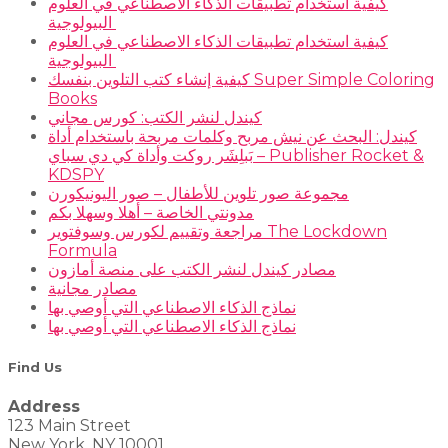
كيفية استخدام تطبيقات الذكاء الاصطناعي في العلوم
البيولوجية
كيفية استخدام تطبيقات الذكاء الاصطناعي في العلوم
البيولوجية
كيفية إنشاء كتب التلوين بنفسك Super Simple Coloring
Books
كيندل لنشر الكتب: كورس مجاني
كيندل: البحث عن نيش مربح وكلمات مربحة باستخدام أداة
بَبلِشَر روكت وأداة كي دي سباي – Publisher Rocket &
KDSPY
مجموعة صور تلوين للأطفال – صور اليونيكورن
مدونتي الخاصة – أهلا وسهلا بكم
مراجعة وتقييم لكورس وسوفتوير The Lockdown
Formula
مصادر كيندل لنشر الكتب على منصة أمازون
مصادر مجانية
نماذج الذكاء الاصطناعي التي أوصي بها
نماذج الذكاء الاصطناعي التي أوصي بها
Find Us
Address
123 Main Street
New York, NY 10001