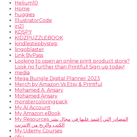
Helium10
Home
huggies
IllustratorCode
in21
KDSPY
KIDZPUZZLEBOOK
kindlestepbystep
lingoblaster
Link ByPass
Looking to open an online print product store?
Look no further than Printful! Sign up today!
media
Mega Bungle Digital Planner 2023
Merch by Amazon Vs Etsy & Printful
Mohamed A. Ansary
Mohamed Ansary
monstercoloringpack
My AI Account
My Amazon eBook
My Resources المصادر التي أعتمد عليها في مجال نشر
الكتب والربح من الانترنت
My Udemy Courses
o6u