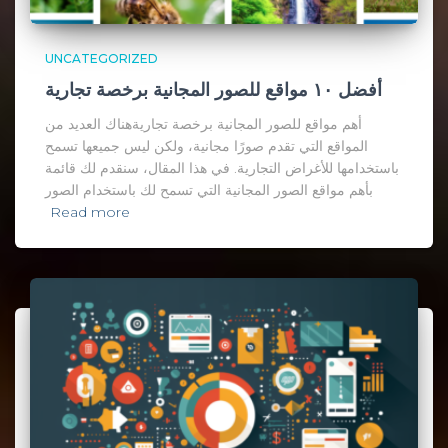
UNCATEGORIZED
أفضل ١٠ مواقع للصور المجانية برخصة تجارية
أهم مواقع للصور المجانية برخصة تجاريةهناك العديد من
المواقع التي تقدم صورًا مجانية، ولكن ليس جميعها تسمح
باستخدامها للأغراض التجارية. في هذا المقال، سنقدم لك قائمة
بأهم مواقع الصور المجانية التي تسمح لك باستخدام الصور
Read more