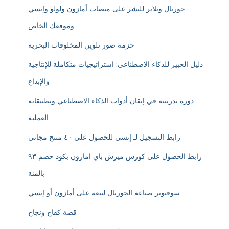
جورنال وبلانر للنشر على منصات أمازون ولولو وإتسي
وموقعك الخاص
حزمة صور تلوين المخلوقات البحرية
دليل الخبير للذكاء الاصطناعي: استراتيجيات متكاملة للإنتاجية
والإبداع
دورة تدريبية في إتقان أدوات الذكاء الاصطناعي وتطبيقاته
العملية
رابط التسجيل لـ إتسي للحصول على ٤٠ منتج مجاني
رابط الحصول على كورس ميرش باي امازون بكود خصم ٩٣
بالمئة
سوفتوير صناعة الجورنال لبيعه على أمازون أو إتسي
قصة كفاح ونجاح