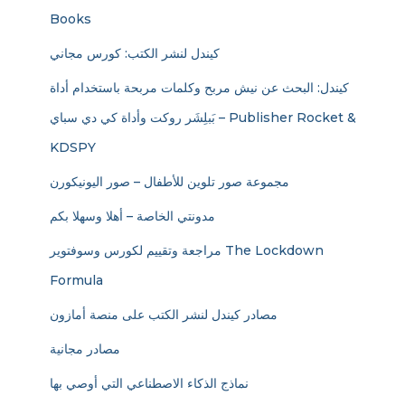
Books
كيندل لنشر الكتب: كورس مجاني
كيندل: البحث عن نيش مربح وكلمات مربحة باستخدام أداة
بَبلِشَر روكت وأداة كي دي سباي – Publisher Rocket &
KDSPY
مجموعة صور تلوين للأطفال – صور اليونيكورن
مدونتي الخاصة – أهلا وسهلا بكم
مراجعة وتقييم لكورس وسوفتوير The Lockdown
Formula
مصادر كيندل لنشر الكتب على منصة أمازون
مصادر مجانية
نماذج الذكاء الاصطناعي التي أوصي بها