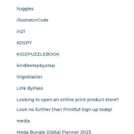
huggies
IllustratorCode
in21
KDSPY
KIDZPUZZLEBOOK
kindlestepbystep
lingoblaster
Link ByPass
Looking to open an online print product store?
Look no further than Printful! Sign up today!
media
Mega Bungle Digital Planner 2023