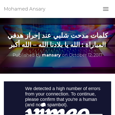
Mohamed Ansary
T
O
G
G
L
كلمات مدحت شلبي عند إحراز هدفي
E
N
المباراة : الله يا بلادنا الله – الله أكبر
A
V
Published by
mansary
on
October 12, 2017
I
G
A
T
I
O
N