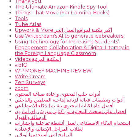
Thank you
The Ultimate Amazon Kindle Spy Tool
Things That Move (For Coloring Books)
Tools
Tube Atlas
Upwork & More أكبر مكتبة لمواقع العمل الحر
Use Writecream’s AI to generate icebreakers
Using Technology for Increasing Students’
Engagement, Collaboration & Digital Literacy in
the Foreign Language Classroom
Videos المكتبة المرئية
vidIQ
WP MONEY MACHINE REVIEW
Write Cream
Zen Surveys
zoom
أدوات جلب المحتوى وإعادة صياغة المحتوى
أدوات وتطبيقات فعالة لزيادة إنتاجية المعلمين والباحثين
أفضل أداة لكتابة المحتوى بتقنية الذكاء الاصطناعي
احصل على نسختك المجانية من كتابي ميرش باي أمازون
الرسالة والقبول
استخدام الذكاء الاصطناعي لعمل أنشطة تفاعلية واختبارات
لطلاب المراحل الإبتدائية والإعدادية
البرامج التي أستخدمها أونلاين