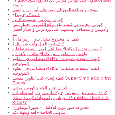
رابط الحصول على كورس ميرش باي امازون بكود خصم ٩٣
بالمئة
سوفتوير صناعة الجورنال لبيعه على أمازون أو إتسي
قصة كفاح ونجاح
كورس سي بي إيه بووت كامب
كورس مجاني عن كيفية بناء موقع إلكتروني اختيار نيش
و”دومين واستضافة” وتثبيتهما على ورد برس واختيار أفضل
ثيم
كيف أبدأ مشروع كيندل بدون رأس مال؟
كيف تربح المال وأنت في بيتك؟
كيفية استخدام الذكاء الاصطناعي لعمل أنشطة تفاعلية
واختبارات لطلاب المراحل الإبتدائية والإعدادية
كيفية استخدام تطبيقات الذكاء الاصطناعي في العلوم
البيولوجية
كيفية استخدام تطبيقات الذكاء الاصطناعي في العلوم
البيولوجية
كيفية إنشاء كتب التلوين بنفسك Super Simple Coloring
Books
كيندل لنشر الكتب: كورس مجاني
كيندل: البحث عن نيش مربح وكلمات مربحة باستخدام أداة
بَبلِشَر روكت وأداة كي دي سباي – Publisher Rocket &
KDSPY
مجموعة صور تلوين للأطفال – صور اليونيكورن
مدونتي الخاصة – أهلا وسهلا بكم