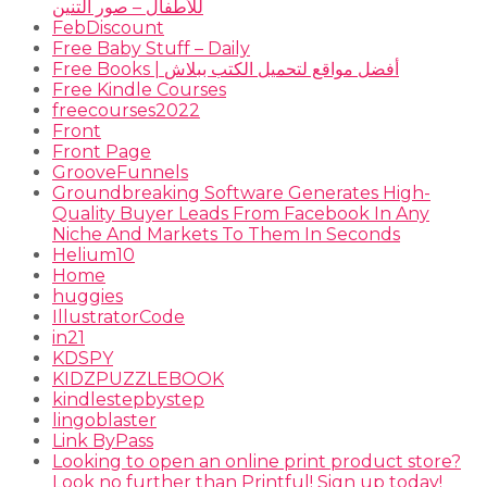
للأطفال – صور التنين
FebDiscount
Free Baby Stuff – Daily
Free Books | أفضل مواقع لتحميل الكتب ببلاش
Free Kindle Courses
freecourses2022
Front
Front Page
GrooveFunnels
Groundbreaking Software Generates High-
Quality Buyer Leads From Facebook In Any
Niche And Markets To Them In Seconds
Helium10
Home
huggies
IllustratorCode
in21
KDSPY
KIDZPUZZLEBOOK
kindlestepbystep
lingoblaster
Link ByPass
Looking to open an online print product store?
Look no further than Printful! Sign up today!