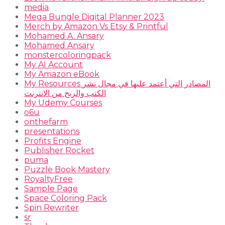
media
Mega Bungle Digital Planner 2023
Merch by Amazon Vs Etsy & Printful
Mohamed A. Ansary
Mohamed Ansary
monstercoloringpack
My AI Account
My Amazon eBook
My Resources المصادر التي أعتمد عليها في مجال نشر
الكتب والربح من الانترنت
My Udemy Courses
o6u
onthefarm
presentations
Profits Engine
Publisher Rocket
puma
Puzzle Book Mastery
RoyaltyFree
Sample Page
Space Coloring Pack
Spin Rewriter
sr