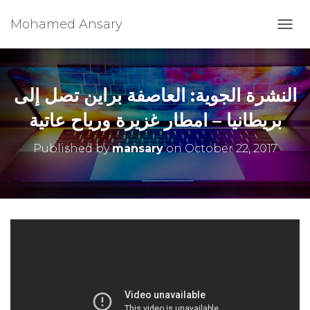
Mohamed Ansary
T
O
G
G
L
النشرة الجوية: العاصفة براين تصل إلى
E
N
بريطانيا – امطار غزيرة ورياح عاتية
A
V
Published by
mansary
on
October 22, 2017
I
G
A
T
I
O
N