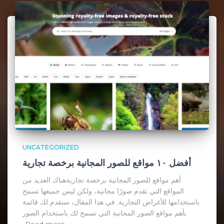
UNCATEGORIZED
أفضل ١٠ مواقع للصور المجانية برخصة تجارية
أهم مواقع للصور المجانية برخصة تجاريةهناك العديد من
المواقع التي تقدم صورًا مجانية، ولكن ليس جميعها تسمح
باستخدامها للأغراض التجارية. في هذا المقال، سنقدم لك قائمة
بأهم مواقع الصور المجانية التي تسمح لك باستخدام الصور