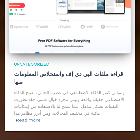
UNCATEGORIZED
قراءة ملفات البي دي إف واستخلاص المعلومات
منها
وتتوالى كنوز الذكاء الاصطناعي في عصرنا الحالي، أصبح الذكاء
الاصطناعي حقيقة واقعة وليس مجرد خيال علمي. فقد تطورت
التقنيات بشكل مذهل، مما سمح لنا بالاستفادة من إمكانيات
هائلة في مختلف المجالات. ومن أبرز مظاهر هذا
Read more