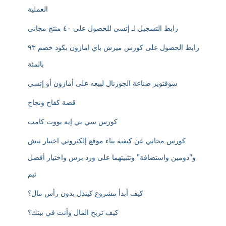
العملية
رابط التسجيل لـ إتسي للحصول على ٤٠ منتج مجاني
رابط الحصول على كورس ميرش باي امازون بكود خصم ٩٣
بالمئة
سوفتوير صناعة الجورنال لبيعه على أمازون أو إتسي
قصة كفاح ونجاح
كورس سي بي إيه بووت كامب
كورس مجاني عن كيفية بناء موقع إلكتروني اختيار نيش
و”دومين واستضافة” وتثبيتهما على ورد برس واختيار أفضل
ثيم
كيف أبدأ مشروع كيندل بدون رأس مال؟
كيف تربح المال وأنت في بيتك؟