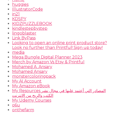
huggies
IllustratorCode
in21
KDSPY
KIDZPUZZLEBOOK
kindlestepbystep
lingoblaster
Link ByPass
Looking to open an online print product store?
Look no further than Printful! Sign up today!
media
Mega Bungle Digital Planner 2023
Merch by Amazon Vs Etsy & Printful
Mohamed A. Ansary
Mohamed Ansary
monstercoloringpack
My AI Account
My Amazon eBook
My Resources المصادر التي أعتمد عليها في مجال نشر
الكتب والربح من الانترنت
My Udemy Courses
o6u
onthefarm