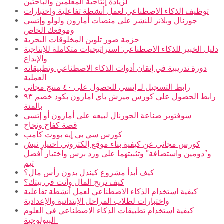
لزيادة إنتاجية المعلمين والباحثين
توظيف الذكاء الاصطناعي لعمل أنشطة تفاعلية واختبارات
جورنال وبلانر للنشر على منصات أمازون ولولو وإتسي
وموقعك الخاص
حزمة صور تلوين المخلوقات البحرية
دليل الخبير للذكاء الاصطناعي: استراتيجيات متكاملة للإنتاجية
والإبداع
دورة تدريبية في إتقان أدوات الذكاء الاصطناعي وتطبيقاته
العملية
رابط التسجيل لـ إتسي للحصول على ٤٠ منتج مجاني
رابط الحصول على كورس ميرش باي امازون بكود خصم ٩٣
بالمئة
سوفتوير صناعة الجورنال لبيعه على أمازون أو إتسي
قصة كفاح ونجاح
كورس سي بي إيه بووت كامب
كورس مجاني عن كيفية بناء موقع إلكتروني اختيار نيش
و”دومين واستضافة” وتثبيتهما على ورد برس واختيار أفضل
ثيم
كيف أبدأ مشروع كيندل بدون رأس مال؟
كيف تربح المال وأنت في بيتك؟
كيفية استخدام الذكاء الاصطناعي لعمل أنشطة تفاعلية
واختبارات لطلاب المراحل الإبتدائية والإعدادية
كيفية استخدام تطبيقات الذكاء الاصطناعي في العلوم
البيولوجية