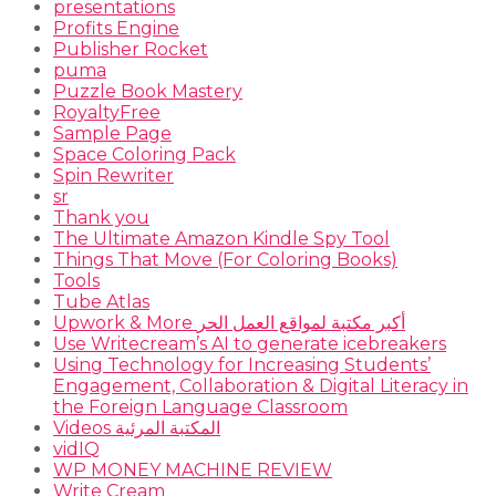
presentations
Profits Engine
Publisher Rocket
puma
Puzzle Book Mastery
RoyaltyFree
Sample Page
Space Coloring Pack
Spin Rewriter
sr
Thank you
The Ultimate Amazon Kindle Spy Tool
Things That Move (For Coloring Books)
Tools
Tube Atlas
Upwork & More أكبر مكتبة لمواقع العمل الحر
Use Writecream’s AI to generate icebreakers
Using Technology for Increasing Students’
Engagement, Collaboration & Digital Literacy in
the Foreign Language Classroom
Videos المكتبة المرئية
vidIQ
WP MONEY MACHINE REVIEW
Write Cream