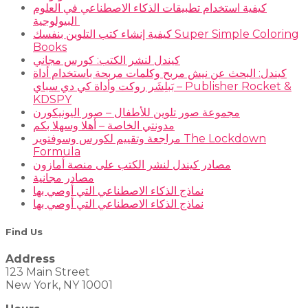
كيفية استخدام تطبيقات الذكاء الاصطناعي في العلوم
البيولوجية
كيفية إنشاء كتب التلوين بنفسك Super Simple Coloring
Books
كيندل لنشر الكتب: كورس مجاني
كيندل: البحث عن نيش مربح وكلمات مربحة باستخدام أداة
بَبلِشَر روكت وأداة كي دي سباي – Publisher Rocket &
KDSPY
مجموعة صور تلوين للأطفال – صور اليونيكورن
مدونتي الخاصة – أهلا وسهلا بكم
مراجعة وتقييم لكورس وسوفتوير The Lockdown
Formula
مصادر كيندل لنشر الكتب على منصة أمازون
مصادر مجانية
نماذج الذكاء الاصطناعي التي أوصي بها
نماذج الذكاء الاصطناعي التي أوصي بها
Find Us
Address
123 Main Street
New York, NY 10001