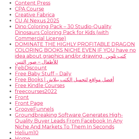
Content Press
CPA Course
Creative Fabrica
CU AI Nexus 2025
Dino Coloring Pack – 30 Studio-Quality
Dinosaurs Coloring Pack for Kids (with
Commercial License)
DOMINATE THE HIGHLY PROFITABLE DRAGON
COLORING BOOKS NICHE EVEN IF YOU have no
idea about graphics and/or drawing. ​ كتب تلوين
للأطفال – صور التنين
FebDiscount
Free Baby Stuff – Daily
Free Books | أفضل مواقع لتحميل الكتب ببلاش
Free Kindle Courses
freecourses2022
Front
Front Page
GrooveFunnels
Groundbreaking Software Generates High-
Quality Buyer Leads From Facebook In Any
Niche And Markets To Them In Seconds
Helium10
Home