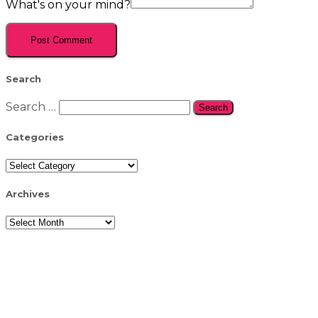
What's on your mind?
Search
Search
Search …
for:
Categories
Categories
Archives
Archives