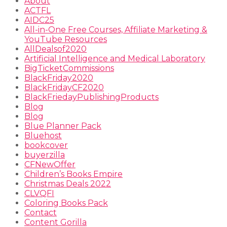
About
ACTFL
AIDC25
All-in-One Free Courses, Affiliate Marketing &
YouTube Resources
AllDealsof2020
Artificial Intelligence and Medical Laboratory
BigTicketCommissions
BlackFriday2020
BlackFridayCF2020
BlackFriedayPublishingProducts
Blog
Blog
Blue Planner Pack
Bluehost
bookcover
buyerzilla
CFNewOffer
Children’s Books Empire
Christmas Deals 2022
CLVQFI
Coloring Books Pack
Contact
Content Gorilla