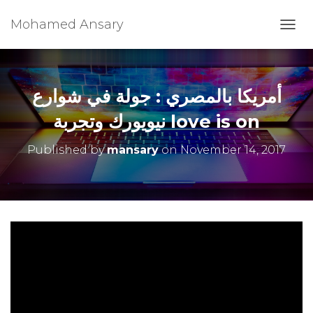
Mohamed Ansary
T
O
G
G
L
أمريكا بالمصري : جولة في شوارع
E
N
نيويورك وتجربة love is on
A
V
Published by
mansary
on
November 14, 2017
I
G
A
T
I
O
N