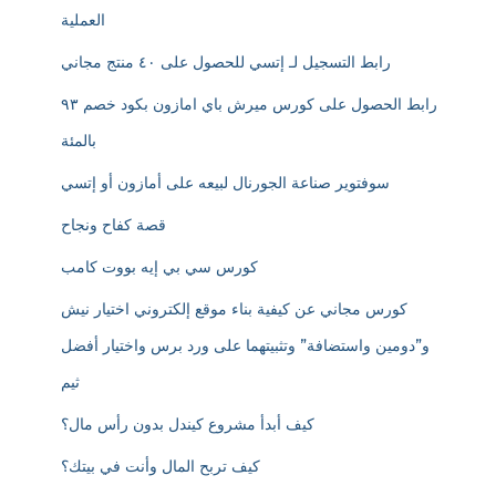
العملية
رابط التسجيل لـ إتسي للحصول على ٤٠ منتج مجاني
رابط الحصول على كورس ميرش باي امازون بكود خصم ٩٣
بالمئة
سوفتوير صناعة الجورنال لبيعه على أمازون أو إتسي
قصة كفاح ونجاح
كورس سي بي إيه بووت كامب
كورس مجاني عن كيفية بناء موقع إلكتروني اختيار نيش
و”دومين واستضافة” وتثبيتهما على ورد برس واختيار أفضل
ثيم
كيف أبدأ مشروع كيندل بدون رأس مال؟
كيف تربح المال وأنت في بيتك؟