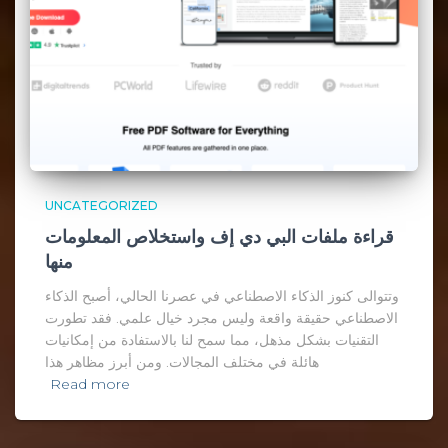
UNCATEGORIZED
قراءة ملفات البي دي إف واستخلاص المعلومات
منها
وتتوالى كنوز الذكاء الاصطناعي في عصرنا الحالي، أصبح الذكاء
الاصطناعي حقيقة واقعة وليس مجرد خيال علمي. فقد تطورت
التقنيات بشكل مذهل، مما سمح لنا بالاستفادة من إمكانيات
هائلة في مختلف المجالات. ومن أبرز مظاهر هذا
Read more