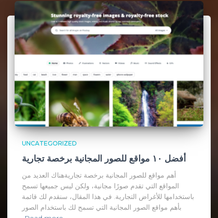
UNCATEGORIZED
أفضل ١٠ مواقع للصور المجانية برخصة تجارية
أهم مواقع للصور المجانية برخصة تجاريةهناك العديد من
المواقع التي تقدم صورًا مجانية، ولكن ليس جميعها تسمح
باستخدامها للأغراض التجارية. في هذا المقال، سنقدم لك قائمة
بأهم مواقع الصور المجانية التي تسمح لك باستخدام الصور