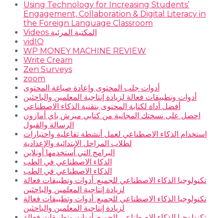
Using Technology for Increasing Students’
Engagement, Collaboration & Digital Literacy in
the Foreign Language Classroom
Videos المكتبة المرئية
vidIQ
WP MONEY MACHINE REVIEW
Write Cream
Zen Surveys
zoom
أدوات جلب المحتوى وإعادة صياغة المحتوى
أدوات وتطبيقات فعالة لزيادة إنتاجية المعلمين والباحثين
أفضل أداة لكتابة المحتوى بتقنية الذكاء الاصطناعي
احصل على نسختك المجانية من كتابي ميرش باي أمازون
الرسالة والقبول
استخدام الذكاء الاصطناعي لعمل أنشطة تفاعلية واختبارات
لطلاب المراحل الإبتدائية والإعدادية
البرامج التي أستخدمها أونلاين
الذكاء الاصطناعي في الطب
الذكاء الاصطناعي في الطب
تكنولوجيا الذكاء الاصطناعي للجميع: أدوات وتطبيقات فعالة
لزيادة إنتاجية المعلمين والباحثين
تكنولوجيا الذكاء الاصطناعي للجميع: أدوات وتطبيقات فعالة
لزيادة إنتاجية المعلمين والباحثين
تكنولوجيا الذكاء الاصطناعي للجميع: أدوات وتطبيقات فعالة