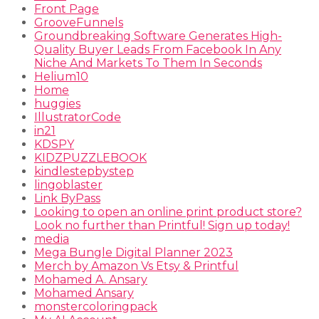
Front Page
GrooveFunnels
Groundbreaking Software Generates High-
Quality Buyer Leads From Facebook In Any
Niche And Markets To Them In Seconds
Helium10
Home
huggies
IllustratorCode
in21
KDSPY
KIDZPUZZLEBOOK
kindlestepbystep
lingoblaster
Link ByPass
Looking to open an online print product store?
Look no further than Printful! Sign up today!
media
Mega Bungle Digital Planner 2023
Merch by Amazon Vs Etsy & Printful
Mohamed A. Ansary
Mohamed Ansary
monstercoloringpack