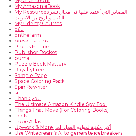
My AI Account
My Amazon eBook
My Resources المصادر التي أعتمد عليها في مجال نشر
الكتب والربح من الانترنت
My Udemy Courses
o6u
onthefarm
presentations
Profits Engine
Publisher Rocket
puma
Puzzle Book Mastery
RoyaltyFree
Sample Page
Space Coloring Pack
Spin Rewriter
sr
Thank you
The Ultimate Amazon Kindle Spy Tool
Things That Move (For Coloring Books)
Tools
Tube Atlas
Upwork & More أكبر مكتبة لمواقع العمل الحر
Use Writecream’s AI to generate icebreakers