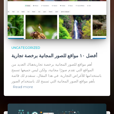
UNCATEGORIZED
أفضل ١٠ مواقع للصور المجانية برخصة تجارية
أهم مواقع للصور المجانية برخصة تجاريةهناك العديد من
المواقع التي تقدم صورًا مجانية، ولكن ليس جميعها تسمح
باستخدامها للأغراض التجارية. في هذا المقال، سنقدم لك قائمة
بأهم مواقع الصور المجانية التي تسمح لك باستخدام الصور
Read more