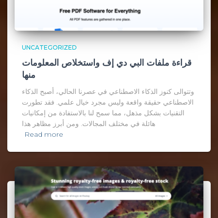
UNCATEGORIZED
قراءة ملفات البي دي إف واستخلاص المعلومات
منها
وتتوالى كنوز الذكاء الاصطناعي في عصرنا الحالي، أصبح الذكاء
الاصطناعي حقيقة واقعة وليس مجرد خيال علمي. فقد تطورت
التقنيات بشكل مذهل، مما سمح لنا بالاستفادة من إمكانيات
هائلة في مختلف المجالات. ومن أبرز مظاهر هذا
Read more