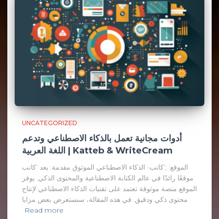
UNCATEGORIZED
أدوات مجانية تعمل بالذكاء الاصطناعي وتدعم
اللغة العربية | Katteb & WriteCream
الموقع: ;’كاتب- الذكاء الاصطناعي الموثوق مقدمة: يعد ‘كاتب
موقعًا رائدًا في عالم الكتابة الاصطناعية والمحتوى الذكي. يوفر
الموقع منصة موثوقة تعتمد على تقنيات الذكاء الاصطناعي لإنتاج
محتوى ذكي ودقيق. في هذه المقالة، سنستعرض بعض مزايا
Read more