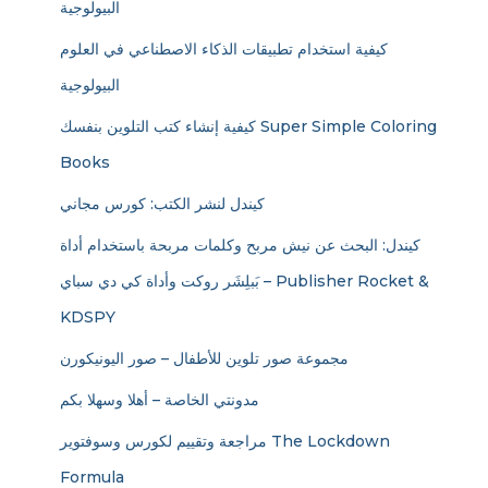
البيولوجية
كيفية استخدام تطبيقات الذكاء الاصطناعي في العلوم
البيولوجية
كيفية إنشاء كتب التلوين بنفسك Super Simple Coloring
Books
كيندل لنشر الكتب: كورس مجاني
كيندل: البحث عن نيش مربح وكلمات مربحة باستخدام أداة
بَبلِشَر روكت وأداة كي دي سباي – Publisher Rocket &
KDSPY
مجموعة صور تلوين للأطفال – صور اليونيكورن
مدونتي الخاصة – أهلا وسهلا بكم
مراجعة وتقييم لكورس وسوفتوير The Lockdown
Formula