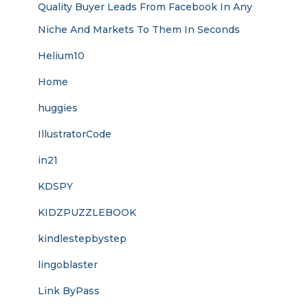
Quality Buyer Leads From Facebook In Any
Niche And Markets To Them In Seconds
Helium10
Home
huggies
IllustratorCode
in21
KDSPY
KIDZPUZZLEBOOK
kindlestepbystep
lingoblaster
Link ByPass