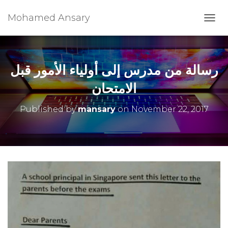
Mohamed Ansary
T
O
G
G
L
رسالة من مدرس إلى أولياء الأمور قبل
E
N
الامتحان
A
V
Published by
mansary
on
November 22, 2017
I
G
A
T
I
O
N