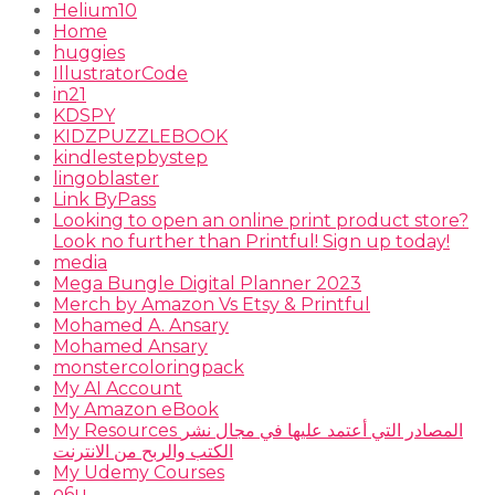
Helium10
Home
huggies
IllustratorCode
in21
KDSPY
KIDZPUZZLEBOOK
kindlestepbystep
lingoblaster
Link ByPass
Looking to open an online print product store?
Look no further than Printful! Sign up today!
media
Mega Bungle Digital Planner 2023
Merch by Amazon Vs Etsy & Printful
Mohamed A. Ansary
Mohamed Ansary
monstercoloringpack
My AI Account
My Amazon eBook
My Resources المصادر التي أعتمد عليها في مجال نشر
الكتب والربح من الانترنت
My Udemy Courses
o6u