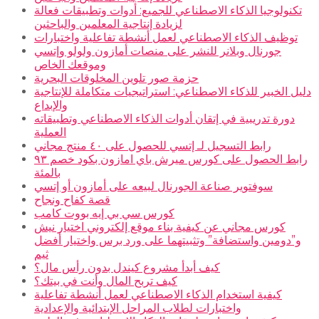
تكنولوجيا الذكاء الاصطناعي للجميع: أدوات وتطبيقات فعالة
لزيادة إنتاجية المعلمين والباحثين
توظيف الذكاء الاصطناعي لعمل أنشطة تفاعلية واختبارات
جورنال وبلانر للنشر على منصات أمازون ولولو وإتسي
وموقعك الخاص
حزمة صور تلوين المخلوقات البحرية
دليل الخبير للذكاء الاصطناعي: استراتيجيات متكاملة للإنتاجية
والإبداع
دورة تدريبية في إتقان أدوات الذكاء الاصطناعي وتطبيقاته
العملية
رابط التسجيل لـ إتسي للحصول على ٤٠ منتج مجاني
رابط الحصول على كورس ميرش باي امازون بكود خصم ٩٣
بالمئة
سوفتوير صناعة الجورنال لبيعه على أمازون أو إتسي
قصة كفاح ونجاح
كورس سي بي إيه بووت كامب
كورس مجاني عن كيفية بناء موقع إلكتروني اختيار نيش
و”دومين واستضافة” وتثبيتهما على ورد برس واختيار أفضل
ثيم
كيف أبدأ مشروع كيندل بدون رأس مال؟
كيف تربح المال وأنت في بيتك؟
كيفية استخدام الذكاء الاصطناعي لعمل أنشطة تفاعلية
واختبارات لطلاب المراحل الإبتدائية والإعدادية