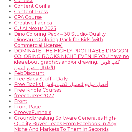
Contact
Content Gorilla
Content Press
CPA Course
Creative Fabrica
CU AI Nexus 2025
Dino Coloring Pack – 30 Studio-Quality
Dinosaurs Coloring Pack for Kids (with
Commercial License)
DOMINATE THE HIGHLY PROFITABLE DRAGON
COLORING BOOKS NICHE EVEN IF YOU have no
idea about graphics and/or drawing. ​ كتب تلوين
للأطفال – صور التنين
FebDiscount
Free Baby Stuff – Daily
Free Books | أفضل مواقع لتحميل الكتب ببلاش
Free Kindle Courses
freecourses2022
Front
Front Page
GrooveFunnels
Groundbreaking Software Generates High-
Quality Buyer Leads From Facebook In Any
Niche And Markets To Them In Seconds