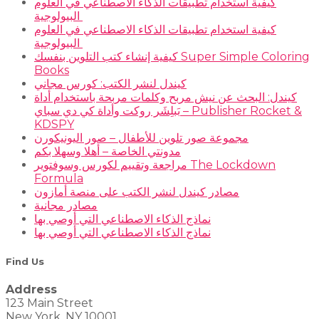
كيفية استخدام تطبيقات الذكاء الاصطناعي في العلوم
البيولوجية
كيفية استخدام تطبيقات الذكاء الاصطناعي في العلوم
البيولوجية
كيفية إنشاء كتب التلوين بنفسك Super Simple Coloring
Books
كيندل لنشر الكتب: كورس مجاني
كيندل: البحث عن نيش مربح وكلمات مربحة باستخدام أداة
بَبلِشَر روكت وأداة كي دي سباي – Publisher Rocket &
KDSPY
مجموعة صور تلوين للأطفال – صور اليونيكورن
مدونتي الخاصة – أهلا وسهلا بكم
مراجعة وتقييم لكورس وسوفتوير The Lockdown
Formula
مصادر كيندل لنشر الكتب على منصة أمازون
مصادر مجانية
نماذج الذكاء الاصطناعي التي أوصي بها
نماذج الذكاء الاصطناعي التي أوصي بها
Find Us
Address
123 Main Street
New York, NY 10001