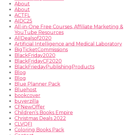
About
About
ACTFL
AIDC25
All-in-One Free Courses, Affiliate Marketing &
YouTube Resources
AllDealsof2020
Artificial Intelligence and Medical Laboratory
BigTicketCommissions
BlackFriday2020
BlackFridayCF2020
BlackFriedayPublishingProducts
Blog
Blog
Blue Planner Pack
Bluehost
bookcover
buyerzilla
CFNewOffer
Children’s Books Empire
Christmas Deals 2022
CLVQFI
Coloring Books Pack