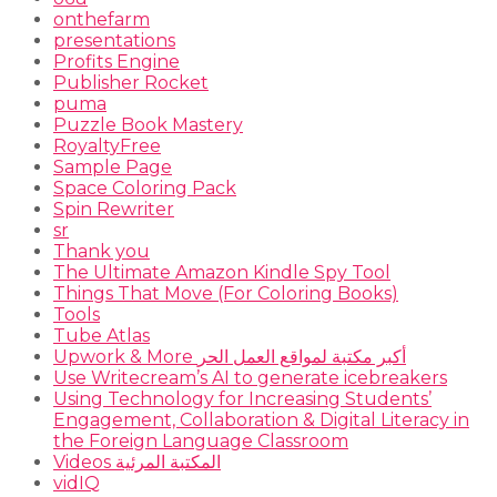
onthefarm
presentations
Profits Engine
Publisher Rocket
puma
Puzzle Book Mastery
RoyaltyFree
Sample Page
Space Coloring Pack
Spin Rewriter
sr
Thank you
The Ultimate Amazon Kindle Spy Tool
Things That Move (For Coloring Books)
Tools
Tube Atlas
Upwork & More أكبر مكتبة لمواقع العمل الحر
Use Writecream’s AI to generate icebreakers
Using Technology for Increasing Students’
Engagement, Collaboration & Digital Literacy in
the Foreign Language Classroom
Videos المكتبة المرئية
vidIQ