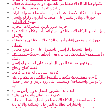
تكنولوجيا الذكاء الاصطناعي للجميع: أدوات وتطبيقات فعالة
لزيادة إنتاجية المعلمين والباحثين
توظيف الذكاء الاصطناعي لعمل أنشطة تفاعلية واختبارات
جورنال وبلانر للنشر على منصات أمازون ولولو وإتسي
وموقعك الخاص
حزمة صور تلوين المخلوقات البحرية
دليل الخبير للذكاء الاصطناعي: استراتيجيات متكاملة للإنتاجية
والإبداع
دورة تدريبية في إتقان أدوات الذكاء الاصطناعي وتطبيقاته
العملية
رابط التسجيل لـ إتسي للحصول على ٤٠ منتج مجاني
رابط الحصول على كورس ميرش باي امازون بكود خصم ٩٣
بالمئة
سوفتوير صناعة الجورنال لبيعه على أمازون أو إتسي
قصة كفاح ونجاح
كورس سي بي إيه بووت كامب
كورس مجاني عن كيفية بناء موقع إلكتروني اختيار نيش
و”دومين واستضافة” وتثبيتهما على ورد برس واختيار أفضل
ثيم
كيف أبدأ مشروع كيندل بدون رأس مال؟
كيف تربح المال وأنت في بيتك؟
كيفية استخدام الذكاء الاصطناعي لعمل أنشطة تفاعلية
واختبارات لطلاب المراحل الإبتدائية والإعدادية