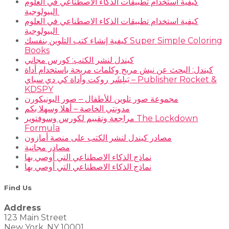
كيفية استخدام تطبيقات الذكاء الاصطناعي في العلوم
البيولوجية
كيفية استخدام تطبيقات الذكاء الاصطناعي في العلوم
البيولوجية
كيفية إنشاء كتب التلوين بنفسك Super Simple Coloring
Books
كيندل لنشر الكتب: كورس مجاني
كيندل: البحث عن نيش مربح وكلمات مربحة باستخدام أداة
بَبلِشَر روكت وأداة كي دي سباي – Publisher Rocket &
KDSPY
مجموعة صور تلوين للأطفال – صور اليونيكورن
مدونتي الخاصة – أهلا وسهلا بكم
مراجعة وتقييم لكورس وسوفتوير The Lockdown
Formula
مصادر كيندل لنشر الكتب على منصة أمازون
مصادر مجانية
نماذج الذكاء الاصطناعي التي أوصي بها
نماذج الذكاء الاصطناعي التي أوصي بها
Find Us
Address
123 Main Street
New York, NY 10001