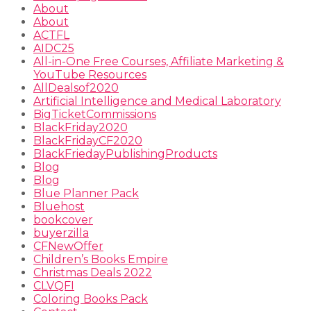
About
About
ACTFL
AIDC25
All-in-One Free Courses, Affiliate Marketing &
YouTube Resources
AllDealsof2020
Artificial Intelligence and Medical Laboratory
BigTicketCommissions
BlackFriday2020
BlackFridayCF2020
BlackFriedayPublishingProducts
Blog
Blog
Blue Planner Pack
Bluehost
bookcover
buyerzilla
CFNewOffer
Children’s Books Empire
Christmas Deals 2022
CLVQFI
Coloring Books Pack