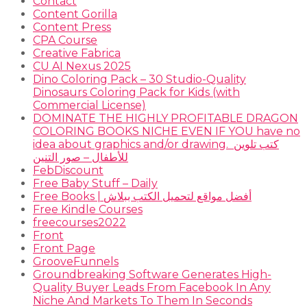
Contact
Content Gorilla
Content Press
CPA Course
Creative Fabrica
CU AI Nexus 2025
Dino Coloring Pack – 30 Studio-Quality
Dinosaurs Coloring Pack for Kids (with
Commercial License)
DOMINATE THE HIGHLY PROFITABLE DRAGON
COLORING BOOKS NICHE EVEN IF YOU have no
idea about graphics and/or drawing. ​ كتب تلوين
للأطفال – صور التنين
FebDiscount
Free Baby Stuff – Daily
Free Books | أفضل مواقع لتحميل الكتب ببلاش
Free Kindle Courses
freecourses2022
Front
Front Page
GrooveFunnels
Groundbreaking Software Generates High-
Quality Buyer Leads From Facebook In Any
Niche And Markets To Them In Seconds