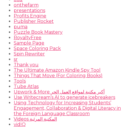
onthefarm
presentations
Profits Engine
Publisher Rocket
puma
Puzzle Book Mastery
RoyaltyFree
Sample Page
Space Coloring Pack
Spin Rewriter
sr
Thank you
The Ultimate Amazon Kindle Spy Tool
Things That Move (For Coloring Books)
Tools
Tube Atlas
Upwork & More أكبر مكتبة لمواقع العمل الحر
Use Writecream’s AI to generate icebreakers
Using Technology for Increasing Students’
Engagement, Collaboration & Digital Literacy in
the Foreign Language Classroom
Videos المكتبة المرئية
vidIQ