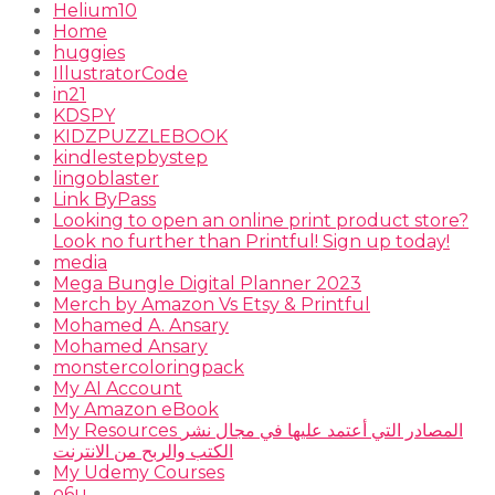
Helium10
Home
huggies
IllustratorCode
in21
KDSPY
KIDZPUZZLEBOOK
kindlestepbystep
lingoblaster
Link ByPass
Looking to open an online print product store?
Look no further than Printful! Sign up today!
media
Mega Bungle Digital Planner 2023
Merch by Amazon Vs Etsy & Printful
Mohamed A. Ansary
Mohamed Ansary
monstercoloringpack
My AI Account
My Amazon eBook
My Resources المصادر التي أعتمد عليها في مجال نشر
الكتب والربح من الانترنت
My Udemy Courses
o6u