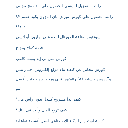
رابط التسجيل لـ إتسي للحصول على ٤٠ منتج مجاني
رابط الحصول على كورس ميرش باي امازون بكود خصم ٩٣
بالمئة
سوفتوير صناعة الجورنال لبيعه على أمازون أو إتسي
قصة كفاح ونجاح
كورس سي بي إيه بووت كامب
كورس مجاني عن كيفية بناء موقع إلكتروني اختيار نيش
و”دومين واستضافة” وتثبيتهما على ورد برس واختيار أفضل
ثيم
كيف أبدأ مشروع كيندل بدون رأس مال؟
كيف تربح المال وأنت في بيتك؟
كيفية استخدام الذكاء الاصطناعي لعمل أنشطة تفاعلية