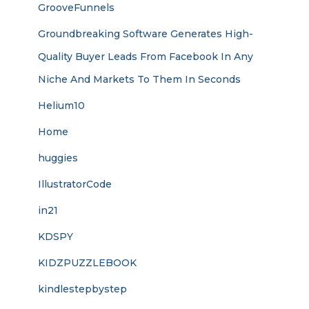
GrooveFunnels
Groundbreaking Software Generates High-
Quality Buyer Leads From Facebook In Any
Niche And Markets To Them In Seconds
Helium10
Home
huggies
IllustratorCode
in21
KDSPY
KIDZPUZZLEBOOK
kindlestepbystep