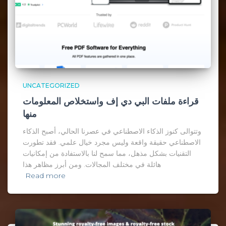
UNCATEGORIZED
قراءة ملفات البي دي إف واستخلاص المعلومات
منها
وتتوالى كنوز الذكاء الاصطناعي في عصرنا الحالي، أصبح الذكاء
الاصطناعي حقيقة واقعة وليس مجرد خيال علمي. فقد تطورت
التقنيات بشكل مذهل، مما سمح لنا بالاستفادة من إمكانيات
هائلة في مختلف المجالات. ومن أبرز مظاهر هذا
Read more