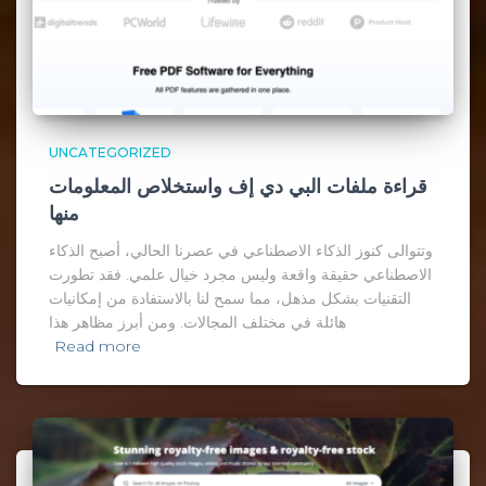
UNCATEGORIZED
قراءة ملفات البي دي إف واستخلاص المعلومات
منها
وتتوالى كنوز الذكاء الاصطناعي في عصرنا الحالي، أصبح الذكاء
الاصطناعي حقيقة واقعة وليس مجرد خيال علمي. فقد تطورت
التقنيات بشكل مذهل، مما سمح لنا بالاستفادة من إمكانيات
هائلة في مختلف المجالات. ومن أبرز مظاهر هذا
Read more