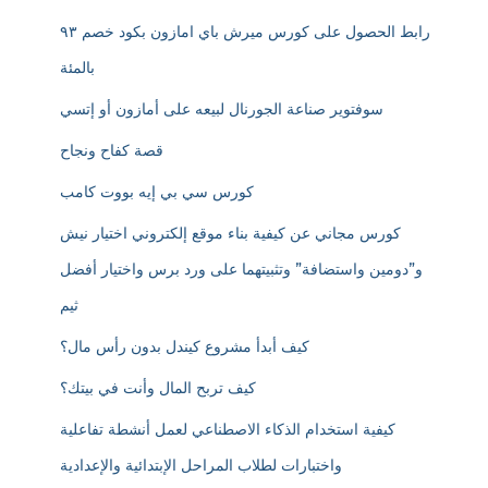
رابط الحصول على كورس ميرش باي امازون بكود خصم ٩٣
بالمئة
سوفتوير صناعة الجورنال لبيعه على أمازون أو إتسي
قصة كفاح ونجاح
كورس سي بي إيه بووت كامب
كورس مجاني عن كيفية بناء موقع إلكتروني اختيار نيش
و”دومين واستضافة” وتثبيتهما على ورد برس واختيار أفضل
ثيم
كيف أبدأ مشروع كيندل بدون رأس مال؟
كيف تربح المال وأنت في بيتك؟
كيفية استخدام الذكاء الاصطناعي لعمل أنشطة تفاعلية
واختبارات لطلاب المراحل الإبتدائية والإعدادية