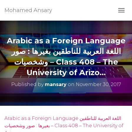
Mohamed Ansary
T
O
G
G
L
Arabic as a Foreign Language
E
N
اللغة العربية للناطقين بغيرها : صور
A
وشخصيات – Class 408 – The
V
I
University of Arizo…
G
A
T
Published by
mansary
on
November 30, 2017
I
O
N
Arabic as a Foreign Language اللغة العربية للناطقين
بغيرها : صور وشخصيات – Class 408 – The University of