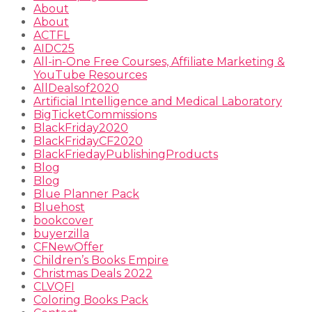
About
About
ACTFL
AIDC25
All-in-One Free Courses, Affiliate Marketing &
YouTube Resources
AllDealsof2020
Artificial Intelligence and Medical Laboratory
BigTicketCommissions
BlackFriday2020
BlackFridayCF2020
BlackFriedayPublishingProducts
Blog
Blog
Blue Planner Pack
Bluehost
bookcover
buyerzilla
CFNewOffer
Children’s Books Empire
Christmas Deals 2022
CLVQFI
Coloring Books Pack