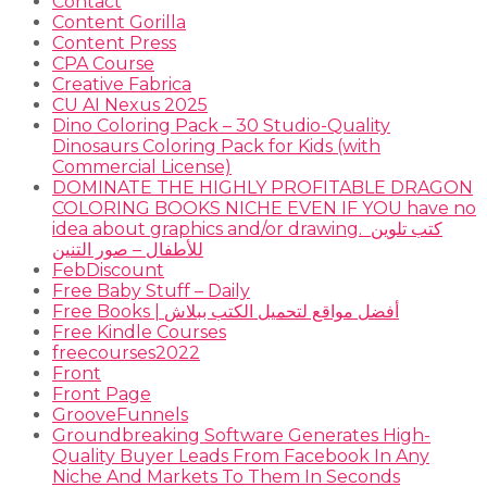
Contact
Content Gorilla
Content Press
CPA Course
Creative Fabrica
CU AI Nexus 2025
Dino Coloring Pack – 30 Studio-Quality
Dinosaurs Coloring Pack for Kids (with
Commercial License)
DOMINATE THE HIGHLY PROFITABLE DRAGON
COLORING BOOKS NICHE EVEN IF YOU have no
idea about graphics and/or drawing. ​ كتب تلوين
للأطفال – صور التنين
FebDiscount
Free Baby Stuff – Daily
Free Books | أفضل مواقع لتحميل الكتب ببلاش
Free Kindle Courses
freecourses2022
Front
Front Page
GrooveFunnels
Groundbreaking Software Generates High-
Quality Buyer Leads From Facebook In Any
Niche And Markets To Them In Seconds