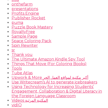
onthefarm
presentations
Profits Engine
Publisher Rocket
puma
Puzzle Book Mastery
RoyaltyFree
Sample Page
Space Coloring Pack
Spin Rewriter
sr
Thank you
The Ultimate Amazon Kindle Spy Tool
Things That Move (For Coloring Books)
Tools
Tube Atlas
Upwork & More أكبر مكتبة لمواقع العمل الحر
Use Writecream’s AI to generate icebreakers
Using Technology for Increasing Students’
Engagement, Collaboration & Digital Literacy in
the Foreign Language Classroom
Videos المكتبة المرئية
vidIQ