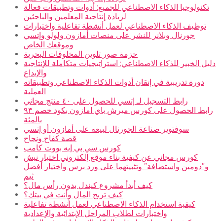
تكنولوجيا الذكاء الاصطناعي للجميع: أدوات وتطبيقات فعالة
لزيادة إنتاجية المعلمين والباحثين
توظيف الذكاء الاصطناعي لعمل أنشطة تفاعلية واختبارات
جورنال وبلانر للنشر على منصات أمازون ولولو وإتسي
وموقعك الخاص
حزمة صور تلوين المخلوقات البحرية
دليل الخبير للذكاء الاصطناعي: استراتيجيات متكاملة للإنتاجية
والإبداع
دورة تدريبية في إتقان أدوات الذكاء الاصطناعي وتطبيقاته
العملية
رابط التسجيل لـ إتسي للحصول على ٤٠ منتج مجاني
رابط الحصول على كورس ميرش باي امازون بكود خصم ٩٣
بالمئة
سوفتوير صناعة الجورنال لبيعه على أمازون أو إتسي
قصة كفاح ونجاح
كورس سي بي إيه بووت كامب
كورس مجاني عن كيفية بناء موقع إلكتروني اختيار نيش
و”دومين واستضافة” وتثبيتهما على ورد برس واختيار أفضل
ثيم
كيف أبدأ مشروع كيندل بدون رأس مال؟
كيف تربح المال وأنت في بيتك؟
كيفية استخدام الذكاء الاصطناعي لعمل أنشطة تفاعلية
واختبارات لطلاب المراحل الإبتدائية والإعدادية