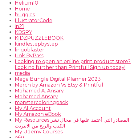
Helium10
Home
huggies
IllustratorCode
in21
KDSPY
KIDZPUZZLEBOOK
kindlestepbystep
lingoblaster
Link ByPass
Looking to open an online print product store?
Look no further than Printful! Sign up today!
media
Mega Bungle Digital Planner 2023
Merch by Amazon Vs Etsy & Printful
Mohamed A. Ansary
Mohamed Ansary
monstercoloringpack
My AI Account
My Amazon eBook
My Resources المصادر التي أعتمد عليها في مجال نشر
الكتب والربح من الانترنت
My Udemy Courses
o6u