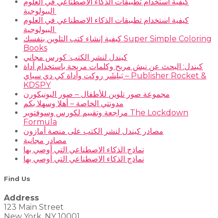
كيفية استخدام تطبيقات الذكاء الاصطناعي في العلوم
البيولوجية
كيفية استخدام تطبيقات الذكاء الاصطناعي في العلوم
البيولوجية
كيفية إنشاء كتب التلوين بنفسك Super Simple Coloring
Books
كيندل لنشر الكتب: كورس مجاني
كيندل: البحث عن نيش مربح وكلمات مربحة باستخدام أداة
بَبلِشَر روكت وأداة كي دي سباي – Publisher Rocket &
KDSPY
مجموعة صور تلوين للأطفال – صور اليونيكورن
مدونتي الخاصة – أهلا وسهلا بكم
مراجعة وتقييم لكورس وسوفتوير The Lockdown
Formula
مصادر كيندل لنشر الكتب على منصة أمازون
مصادر مجانية
نماذج الذكاء الاصطناعي التي أوصي بها
نماذج الذكاء الاصطناعي التي أوصي بها
Find Us
Address
123 Main Street
New York, NY 10001