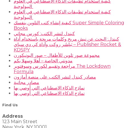
كيفية استخدام تطبيقات الذكاء الاصطناعي في العلوم
البيولوجية
كيفية استخدام تطبيقات الذكاء الاصطناعي في العلوم
البيولوجية
كيفية إنشاء كتب التلوين بنفسك Super Simple Coloring
Books
كيندل لنشر الكتب: كورس مجاني
كيندل: البحث عن نيش مربح وكلمات مربحة باستخدام أداة
بَبلِشَر روكت وأداة كي دي سباي – Publisher Rocket &
KDSPY
مجموعة صور تلوين للأطفال – صور اليونيكورن
مدونتي الخاصة – أهلا وسهلا بكم
مراجعة وتقييم لكورس وسوفتوير The Lockdown
Formula
مصادر كيندل لنشر الكتب على منصة أمازون
مصادر مجانية
نماذج الذكاء الاصطناعي التي أوصي بها
نماذج الذكاء الاصطناعي التي أوصي بها
Find Us
Address
123 Main Street
New York, NY 10001