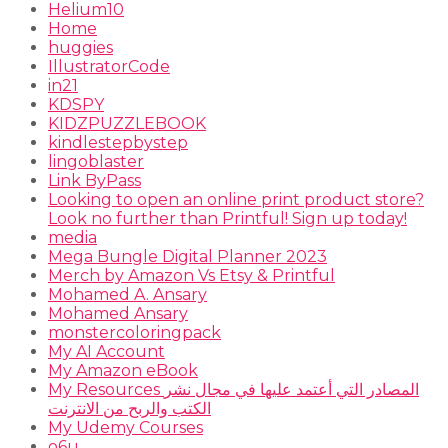
Helium10
Home
huggies
IllustratorCode
in21
KDSPY
KIDZPUZZLEBOOK
kindlestepbystep
lingoblaster
Link ByPass
Looking to open an online print product store?
Look no further than Printful! Sign up today!
media
Mega Bungle Digital Planner 2023
Merch by Amazon Vs Etsy & Printful
Mohamed A. Ansary
Mohamed Ansary
monstercoloringpack
My AI Account
My Amazon eBook
My Resources المصادر التي أعتمد عليها في مجال نشر
الكتب والربح من الانترنت
My Udemy Courses
o6u