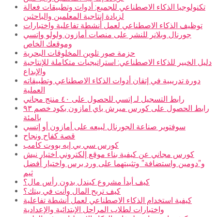
تكنولوجيا الذكاء الاصطناعي للجميع: أدوات وتطبيقات فعالة
لزيادة إنتاجية المعلمين والباحثين
توظيف الذكاء الاصطناعي لعمل أنشطة تفاعلية واختبارات
جورنال وبلانر للنشر على منصات أمازون ولولو وإتسي
وموقعك الخاص
حزمة صور تلوين المخلوقات البحرية
دليل الخبير للذكاء الاصطناعي: استراتيجيات متكاملة للإنتاجية
والإبداع
دورة تدريبية في إتقان أدوات الذكاء الاصطناعي وتطبيقاته
العملية
رابط التسجيل لـ إتسي للحصول على ٤٠ منتج مجاني
رابط الحصول على كورس ميرش باي امازون بكود خصم ٩٣
بالمئة
سوفتوير صناعة الجورنال لبيعه على أمازون أو إتسي
قصة كفاح ونجاح
كورس سي بي إيه بووت كامب
كورس مجاني عن كيفية بناء موقع إلكتروني اختيار نيش
و”دومين واستضافة” وتثبيتهما على ورد برس واختيار أفضل
ثيم
كيف أبدأ مشروع كيندل بدون رأس مال؟
كيف تربح المال وأنت في بيتك؟
كيفية استخدام الذكاء الاصطناعي لعمل أنشطة تفاعلية
واختبارات لطلاب المراحل الإبتدائية والإعدادية