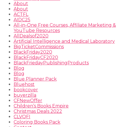
About
About
ACTFL
AIDC25
All-in-One Free Courses, Affiliate Marketing &
YouTube Resources
AllDealsof2020
Artificial Intelligence and Medical Laboratory
BigTicketCommissions
BlackFriday2020
BlackFridayCF2020
BlackFriedayPublishingProducts
Blog
Blog
Blue Planner Pack
Bluehost
bookcover
buyerzilla
CFNewOffer
Children’s Books Empire
Christmas Deals 2022
CLVQFI
Coloring Books Pack