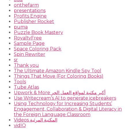
onthefarm
presentations
Profits Engine
Publisher Rocket
puma
Puzzle Book Mastery
RoyaltyFree
Sample Page
Space Coloring Pack
Spin Rewriter
sr
Thank you
The Ultimate Amazon Kindle Spy Tool
Things That Move (For Coloring Books)
Tools
Tube Atlas
Upwork & More أكبر مكتبة لمواقع العمل الحر
Use Writecream’s AI to generate icebreakers
Using Technology for Increasing Students’
Engagement, Collaboration & Digital Literacy in
the Foreign Language Classroom
Videos المكتبة المرئية
vidIQ