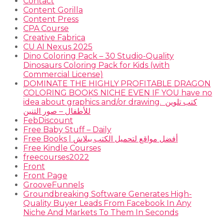
Contact
Content Gorilla
Content Press
CPA Course
Creative Fabrica
CU AI Nexus 2025
Dino Coloring Pack – 30 Studio-Quality
Dinosaurs Coloring Pack for Kids (with
Commercial License)
DOMINATE THE HIGHLY PROFITABLE DRAGON
COLORING BOOKS NICHE EVEN IF YOU have no
idea about graphics and/or drawing. ​ كتب تلوين
للأطفال – صور التنين
FebDiscount
Free Baby Stuff – Daily
Free Books | أفضل مواقع لتحميل الكتب ببلاش
Free Kindle Courses
freecourses2022
Front
Front Page
GrooveFunnels
Groundbreaking Software Generates High-
Quality Buyer Leads From Facebook In Any
Niche And Markets To Them In Seconds