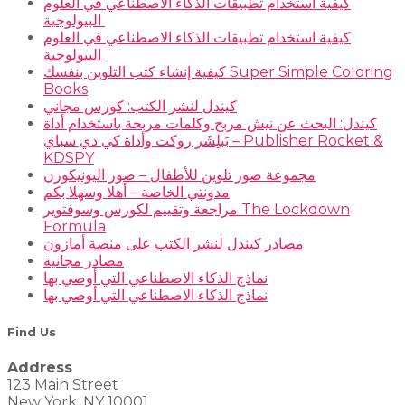
كيفية استخدام تطبيقات الذكاء الاصطناعي في العلوم
البيولوجية
كيفية استخدام تطبيقات الذكاء الاصطناعي في العلوم
البيولوجية
كيفية إنشاء كتب التلوين بنفسك Super Simple Coloring
Books
كيندل لنشر الكتب: كورس مجاني
كيندل: البحث عن نيش مربح وكلمات مربحة باستخدام أداة
بَبلِشَر روكت وأداة كي دي سباي – Publisher Rocket &
KDSPY
مجموعة صور تلوين للأطفال – صور اليونيكورن
مدونتي الخاصة – أهلا وسهلا بكم
مراجعة وتقييم لكورس وسوفتوير The Lockdown
Formula
مصادر كيندل لنشر الكتب على منصة أمازون
مصادر مجانية
نماذج الذكاء الاصطناعي التي أوصي بها
نماذج الذكاء الاصطناعي التي أوصي بها
Find Us
Address
123 Main Street
New York, NY 10001