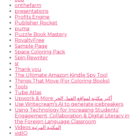
onthefarm
presentations
Profits Engine
Publisher Rocket
puma
Puzzle Book Mastery
RoyaltyFree
Sample Page
Space Coloring Pack
Spin Rewriter
sr
Thank you
The Ultimate Amazon Kindle Spy Tool
Things That Move (For Coloring Books)
Tools
Tube Atlas
Upwork & More أكبر مكتبة لمواقع العمل الحر
Use Writecream’s AI to generate icebreakers
Using Technology for Increasing Students’
Engagement, Collaboration & Digital Literacy in
the Foreign Language Classroom
Videos المكتبة المرئية
vidIQ