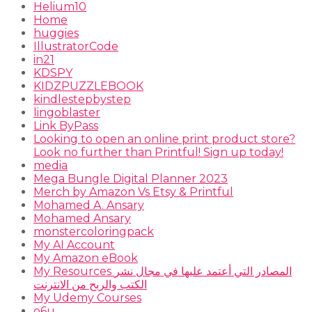
Helium10
Home
huggies
IllustratorCode
in21
KDSPY
KIDZPUZZLEBOOK
kindlestepbystep
lingoblaster
Link ByPass
Looking to open an online print product store?
Look no further than Printful! Sign up today!
media
Mega Bungle Digital Planner 2023
Merch by Amazon Vs Etsy & Printful
Mohamed A. Ansary
Mohamed Ansary
monstercoloringpack
My AI Account
My Amazon eBook
My Resources المصادر التي أعتمد عليها في مجال نشر
الكتب والربح من الانترنت
My Udemy Courses
o6u