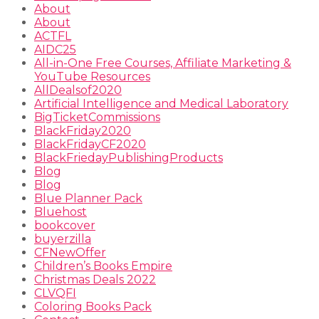
About
About
ACTFL
AIDC25
All-in-One Free Courses, Affiliate Marketing &
YouTube Resources
AllDealsof2020
Artificial Intelligence and Medical Laboratory
BigTicketCommissions
BlackFriday2020
BlackFridayCF2020
BlackFriedayPublishingProducts
Blog
Blog
Blue Planner Pack
Bluehost
bookcover
buyerzilla
CFNewOffer
Children’s Books Empire
Christmas Deals 2022
CLVQFI
Coloring Books Pack