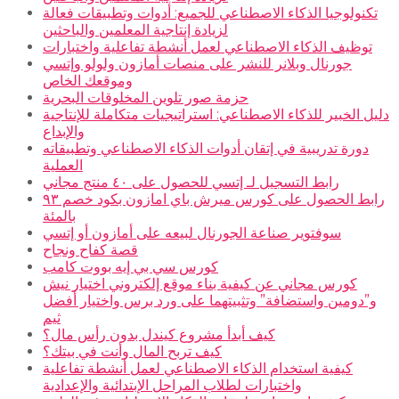
تكنولوجيا الذكاء الاصطناعي للجميع: أدوات وتطبيقات فعالة
لزيادة إنتاجية المعلمين والباحثين
توظيف الذكاء الاصطناعي لعمل أنشطة تفاعلية واختبارات
جورنال وبلانر للنشر على منصات أمازون ولولو وإتسي
وموقعك الخاص
حزمة صور تلوين المخلوقات البحرية
دليل الخبير للذكاء الاصطناعي: استراتيجيات متكاملة للإنتاجية
والإبداع
دورة تدريبية في إتقان أدوات الذكاء الاصطناعي وتطبيقاته
العملية
رابط التسجيل لـ إتسي للحصول على ٤٠ منتج مجاني
رابط الحصول على كورس ميرش باي امازون بكود خصم ٩٣
بالمئة
سوفتوير صناعة الجورنال لبيعه على أمازون أو إتسي
قصة كفاح ونجاح
كورس سي بي إيه بووت كامب
كورس مجاني عن كيفية بناء موقع إلكتروني اختيار نيش
و”دومين واستضافة” وتثبيتهما على ورد برس واختيار أفضل
ثيم
كيف أبدأ مشروع كيندل بدون رأس مال؟
كيف تربح المال وأنت في بيتك؟
كيفية استخدام الذكاء الاصطناعي لعمل أنشطة تفاعلية
واختبارات لطلاب المراحل الإبتدائية والإعدادية