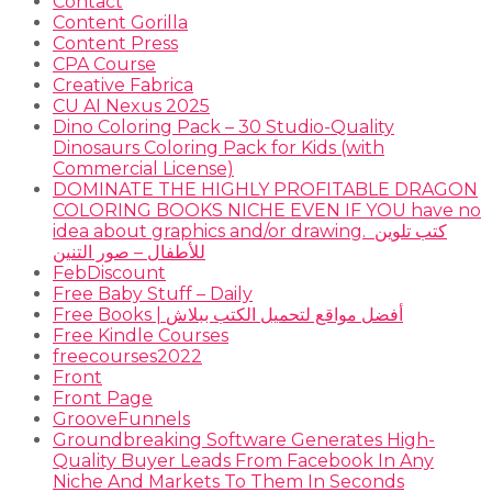
Contact
Content Gorilla
Content Press
CPA Course
Creative Fabrica
CU AI Nexus 2025
Dino Coloring Pack – 30 Studio-Quality
Dinosaurs Coloring Pack for Kids (with
Commercial License)
DOMINATE THE HIGHLY PROFITABLE DRAGON
COLORING BOOKS NICHE EVEN IF YOU have no
idea about graphics and/or drawing. ​ كتب تلوين
للأطفال – صور التنين
FebDiscount
Free Baby Stuff – Daily
Free Books | أفضل مواقع لتحميل الكتب ببلاش
Free Kindle Courses
freecourses2022
Front
Front Page
GrooveFunnels
Groundbreaking Software Generates High-
Quality Buyer Leads From Facebook In Any
Niche And Markets To Them In Seconds