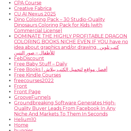
CPA Course
Creative Fabrica
CU AI Nexus 2025
Dino Coloring Pack – 30 Studio-Quality
Dinosaurs Coloring Pack for Kids (with
Commercial License)
DOMINATE THE HIGHLY PROFITABLE DRAGON
COLORING BOOKS NICHE EVEN IF YOU have no
idea about graphics and/or drawing. ​ كتب تلوين
للأطفال – صور التنين
FebDiscount
Free Baby Stuff – Daily
Free Books | أفضل مواقع لتحميل الكتب ببلاش
Free Kindle Courses
freecourses2022
Front
Front Page
GrooveFunnels
Groundbreaking Software Generates High-
Quality Buyer Leads From Facebook In Any
Niche And Markets To Them In Seconds
Helium10
Home
huggies