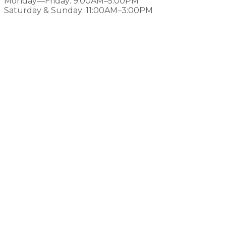
Monday—Friday: 9:00AM–5:00PM
Saturday & Sunday: 11:00AM–3:00PM