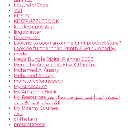
IllustratorCode
in21
KDSPY
KIDZPUZZLEBOOK
kindlestepbystep
lingoblaster
Link ByPass
Looking to open an online print product store?
Look no further than Printful! Sign up today!
media
Mega Bungle Digital Planner 2023
Merch by Amazon Vs Etsy & Printful
Mohamed A. Ansary
Mohamed Ansary
monstercoloringpack
My AI Account
My Amazon eBook
My Resources المصادر التي أعتمد عليها في مجال نشر
الكتب والربح من الانترنت
My Udemy Courses
o6u
onthefarm
presentations