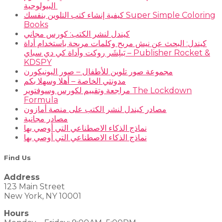
البيولوجية
كيفية إنشاء كتب التلوين بنفسك Super Simple Coloring
Books
كيندل لنشر الكتب: كورس مجاني
كيندل: البحث عن نيش مربح وكلمات مربحة باستخدام أداة
بَبلِشَر روكت وأداة كي دي سباي – Publisher Rocket &
KDSPY
مجموعة صور تلوين للأطفال – صور اليونيكورن
مدونتي الخاصة – أهلا وسهلا بكم
مراجعة وتقييم لكورس وسوفتوير The Lockdown
Formula
مصادر كيندل لنشر الكتب على منصة أمازون
مصادر مجانية
نماذج الذكاء الاصطناعي التي أوصي بها
نماذج الذكاء الاصطناعي التي أوصي بها
Find Us
Address
123 Main Street
New York, NY 10001
Hours