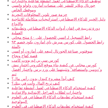
توظيف الذكاء الاصطناعي لعمل أنشطة تفاعلية واختبارات
جورنال وبلانر للنشر على منصات أمازون ولولو وإتسي
وموقعك الخاص
حزمة صور تلوين المخلوقات البحرية
دليل الخبير للذكاء الاصطناعي: استراتيجيات متكاملة للإنتاجية
والإبداع
دورة تدريبية في إتقان أدوات الذكاء الاصطناعي وتطبيقاته
العملية
رابط التسجيل لـ إتسي للحصول على ٤٠ منتج مجاني
رابط الحصول على كورس ميرش باي امازون بكود خصم ٩٣
بالمئة
سوفتوير صناعة الجورنال لبيعه على أمازون أو إتسي
قصة كفاح ونجاح
كورس سي بي إيه بووت كامب
كورس مجاني عن كيفية بناء موقع إلكتروني اختيار نيش
و”دومين واستضافة” وتثبيتهما على ورد برس واختيار أفضل
ثيم
كيف أبدأ مشروع كيندل بدون رأس مال؟
كيف تربح المال وأنت في بيتك؟
كيفية استخدام الذكاء الاصطناعي لعمل أنشطة تفاعلية
واختبارات لطلاب المراحل الإبتدائية والإعدادية
كيفية استخدام تطبيقات الذكاء الاصطناعي في العلوم
البيولوجية
كيفية استخدام تطبيقات الذكاء الاصطناعي في العلوم