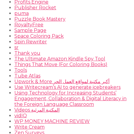
Profits Engine
Publisher Rocket
puma
Puzzle Book Mastery
RoyaltyFree
Sample Page
Space Coloring Pack
Spin Rewriter
sr
Thank you
The Ultimate Amazon Kindle Spy Tool
Things That Move (For Coloring Books)
Tools
Tube Atlas
Upwork & More أكبر مكتبة لمواقع العمل الحر
Use Writecream’s AI to generate icebreakers
Using Technology for Increasing Students’
Engagement, Collaboration & Digital Literacy in
the Foreign Language Classroom
Videos المكتبة المرئية
vidIQ
WP MONEY MACHINE REVIEW
Write Cream
Zen Surveys