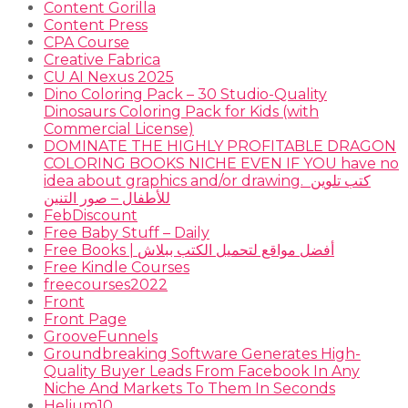
Content Gorilla
Content Press
CPA Course
Creative Fabrica
CU AI Nexus 2025
Dino Coloring Pack – 30 Studio-Quality
Dinosaurs Coloring Pack for Kids (with
Commercial License)
DOMINATE THE HIGHLY PROFITABLE DRAGON
COLORING BOOKS NICHE EVEN IF YOU have no
idea about graphics and/or drawing. ​ كتب تلوين
للأطفال – صور التنين
FebDiscount
Free Baby Stuff – Daily
Free Books | أفضل مواقع لتحميل الكتب ببلاش
Free Kindle Courses
freecourses2022
Front
Front Page
GrooveFunnels
Groundbreaking Software Generates High-
Quality Buyer Leads From Facebook In Any
Niche And Markets To Them In Seconds
Helium10