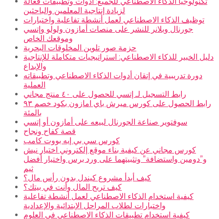
تكنولوجيا الذكاء الاصطناعي للجميع: أدوات وتطبيقات فعالة
لزيادة إنتاجية المعلمين والباحثين
توظيف الذكاء الاصطناعي لعمل أنشطة تفاعلية واختبارات
جورنال وبلانر للنشر على منصات أمازون ولولو وإتسي
وموقعك الخاص
حزمة صور تلوين المخلوقات البحرية
دليل الخبير للذكاء الاصطناعي: استراتيجيات متكاملة للإنتاجية
والإبداع
دورة تدريبية في إتقان أدوات الذكاء الاصطناعي وتطبيقاته
العملية
رابط التسجيل لـ إتسي للحصول على ٤٠ منتج مجاني
رابط الحصول على كورس ميرش باي امازون بكود خصم ٩٣
بالمئة
سوفتوير صناعة الجورنال لبيعه على أمازون أو إتسي
قصة كفاح ونجاح
كورس سي بي إيه بووت كامب
كورس مجاني عن كيفية بناء موقع إلكتروني اختيار نيش
و”دومين واستضافة” وتثبيتهما على ورد برس واختيار أفضل
ثيم
كيف أبدأ مشروع كيندل بدون رأس مال؟
كيف تربح المال وأنت في بيتك؟
كيفية استخدام الذكاء الاصطناعي لعمل أنشطة تفاعلية
واختبارات لطلاب المراحل الإبتدائية والإعدادية
كيفية استخدام تطبيقات الذكاء الاصطناعي في العلوم