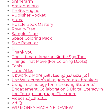
onthefarm
presentations
Profits Engine
Publisher Rocket
puma
Puzzle Book Mastery
RoyaltyFree
Sample Page
Space Coloring Pack
Spin Rewriter
sr
Thank you
The Ultimate Amazon Kindle Spy Tool
Things That Move (For Coloring Books)
Tools
Tube Atlas
Upwork & More أكبر مكتبة لمواقع العمل الحر
Use Writecream’s AI to generate icebreakers
Using Technology for Increasing Students’
Engagement, Collaboration & Digital Literacy in
the Foreign Language Classroom
Videos المكتبة المرئية
vidIQ
WP MONEY MACHINE REVIEW