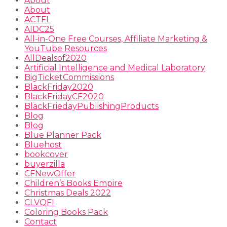
About
About
ACTFL
AIDC25
All-in-One Free Courses, Affiliate Marketing &
YouTube Resources
AllDealsof2020
Artificial Intelligence and Medical Laboratory
BigTicketCommissions
BlackFriday2020
BlackFridayCF2020
BlackFriedayPublishingProducts
Blog
Blog
Blue Planner Pack
Bluehost
bookcover
buyerzilla
CFNewOffer
Children’s Books Empire
Christmas Deals 2022
CLVQFI
Coloring Books Pack
Contact