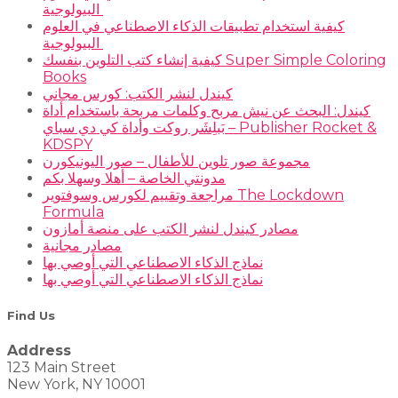
البيولوجية
كيفية استخدام تطبيقات الذكاء الاصطناعي في العلوم
البيولوجية
كيفية إنشاء كتب التلوين بنفسك Super Simple Coloring
Books
كيندل لنشر الكتب: كورس مجاني
كيندل: البحث عن نيش مربح وكلمات مربحة باستخدام أداة
بَبلِشَر روكت وأداة كي دي سباي – Publisher Rocket &
KDSPY
مجموعة صور تلوين للأطفال – صور اليونيكورن
مدونتي الخاصة – أهلا وسهلا بكم
مراجعة وتقييم لكورس وسوفتوير The Lockdown
Formula
مصادر كيندل لنشر الكتب على منصة أمازون
مصادر مجانية
نماذج الذكاء الاصطناعي التي أوصي بها
نماذج الذكاء الاصطناعي التي أوصي بها
Find Us
Address
123 Main Street
New York, NY 10001