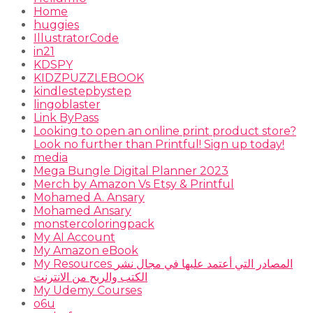
Home
huggies
IllustratorCode
in21
KDSPY
KIDZPUZZLEBOOK
kindlestepbystep
lingoblaster
Link ByPass
Looking to open an online print product store?
Look no further than Printful! Sign up today!
media
Mega Bungle Digital Planner 2023
Merch by Amazon Vs Etsy & Printful
Mohamed A. Ansary
Mohamed Ansary
monstercoloringpack
My AI Account
My Amazon eBook
My Resources المصادر التي أعتمد عليها في مجال نشر
الكتب والربح من الانترنت
My Udemy Courses
o6u