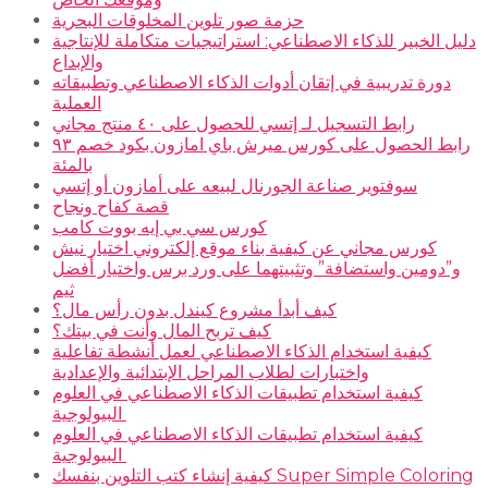
حزمة صور تلوين المخلوقات البحرية
دليل الخبير للذكاء الاصطناعي: استراتيجيات متكاملة للإنتاجية
والإبداع
دورة تدريبية في إتقان أدوات الذكاء الاصطناعي وتطبيقاته
العملية
رابط التسجيل لـ إتسي للحصول على ٤٠ منتج مجاني
رابط الحصول على كورس ميرش باي امازون بكود خصم ٩٣
بالمئة
سوفتوير صناعة الجورنال لبيعه على أمازون أو إتسي
قصة كفاح ونجاح
كورس سي بي إيه بووت كامب
كورس مجاني عن كيفية بناء موقع إلكتروني اختيار نيش
و”دومين واستضافة” وتثبيتهما على ورد برس واختيار أفضل
ثيم
كيف أبدأ مشروع كيندل بدون رأس مال؟
كيف تربح المال وأنت في بيتك؟
كيفية استخدام الذكاء الاصطناعي لعمل أنشطة تفاعلية
واختبارات لطلاب المراحل الإبتدائية والإعدادية
كيفية استخدام تطبيقات الذكاء الاصطناعي في العلوم
البيولوجية
كيفية استخدام تطبيقات الذكاء الاصطناعي في العلوم
البيولوجية
كيفية إنشاء كتب التلوين بنفسك Super Simple Coloring