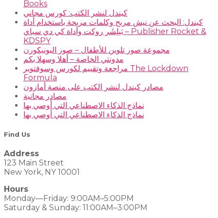
Books
كيندل لنشر الكتب: كورس مجاني
كيندل: البحث عن نيش مربح وكلمات مربحة باستخدام أداة
بَبلِشَر روكت وأداة كي دي سباي – Publisher Rocket &
KDSPY
مجموعة صور تلوين للأطفال – صور اليونيكورن
مدونتي الخاصة – أهلا وسهلا بكم
مراجعة وتقييم لكورس وسوفتوير The Lockdown
Formula
مصادر كيندل لنشر الكتب على منصة أمازون
مصادر مجانية
نماذج الذكاء الاصطناعي التي أوصي بها
نماذج الذكاء الاصطناعي التي أوصي بها
Find Us
Address
123 Main Street
New York, NY 10001
Hours
Monday—Friday: 9:00AM–5:00PM
Saturday & Sunday: 11:00AM–3:00PM