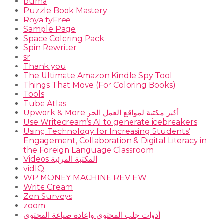
puma
Puzzle Book Mastery
RoyaltyFree
Sample Page
Space Coloring Pack
Spin Rewriter
sr
Thank you
The Ultimate Amazon Kindle Spy Tool
Things That Move (For Coloring Books)
Tools
Tube Atlas
Upwork & More أكبر مكتبة لمواقع العمل الحر
Use Writecream’s AI to generate icebreakers
Using Technology for Increasing Students’
Engagement, Collaboration & Digital Literacy in
the Foreign Language Classroom
Videos المكتبة المرئية
vidIQ
WP MONEY MACHINE REVIEW
Write Cream
Zen Surveys
zoom
أدوات جلب المحتوى وإعادة صياغة المحتوى