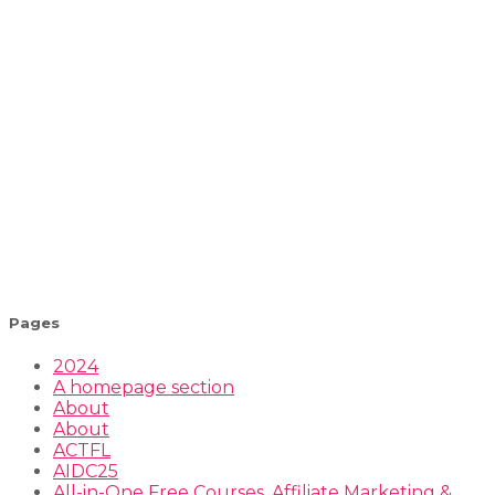
Pages
2024
A homepage section
About
About
ACTFL
AIDC25
All-in-One Free Courses, Affiliate Marketing &