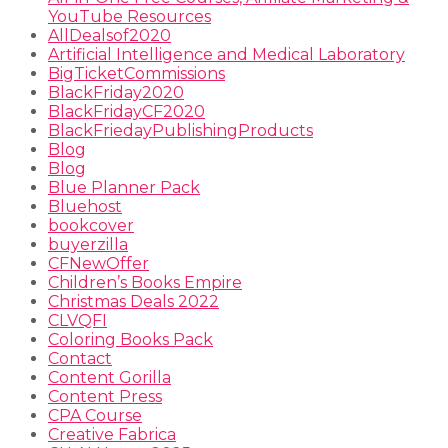
YouTube Resources
AllDealsof2020
Artificial Intelligence and Medical Laboratory
BigTicketCommissions
BlackFriday2020
BlackFridayCF2020
BlackFriedayPublishingProducts
Blog
Blog
Blue Planner Pack
Bluehost
bookcover
buyerzilla
CFNewOffer
Children’s Books Empire
Christmas Deals 2022
CLVQFI
Coloring Books Pack
Contact
Content Gorilla
Content Press
CPA Course
Creative Fabrica