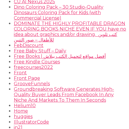
CU AI Nexus 2025
Dino Coloring Pack – 30 Studio-Quality
Dinosaurs Coloring Pack for Kids (with
Commercial License)
DOMINATE THE HIGHLY PROFITABLE DRAGON
COLORING BOOKS NICHE EVEN IF YOU have no
idea about graphics and/or drawing. ​ كتب تلوين
للأطفال – صور التنين
FebDiscount
Free Baby Stuff – Daily
Free Books | أفضل مواقع لتحميل الكتب ببلاش
Free Kindle Courses
freecourses2022
Front
Front Page
GrooveFunnels
Groundbreaking Software Generates High-
Quality Buyer Leads From Facebook In Any
Niche And Markets To Them In Seconds
Helium10
Home
huggies
IllustratorCode
in21