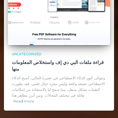
UNCATEGORIZED
قراءة ملفات البي دي إف واستخلاص المعلومات
منها
وتتوالى كنوز الذكاء الاصطناعي في عصرنا الحالي، أصبح الذكاء
الاصطناعي حقيقة واقعة وليس مجرد خيال علمي. فقد تطورت
التقنيات بشكل مذهل، مما سمح لنا بالاستفادة من إمكانيات
هائلة في مختلف المجالات. ومن أبرز مظاهر هذا
Read more