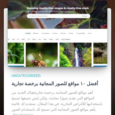
UNCATEGORIZED
أفضل ١٠ مواقع للصور المجانية برخصة تجارية
أهم مواقع للصور المجانية برخصة تجاريةهناك العديد من
المواقع التي تقدم صورًا مجانية، ولكن ليس جميعها تسمح
باستخدامها للأغراض التجارية. في هذا المقال، سنقدم لك قائمة
بأهم مواقع الصور المجانية التي تسمح لك باستخدام الصور