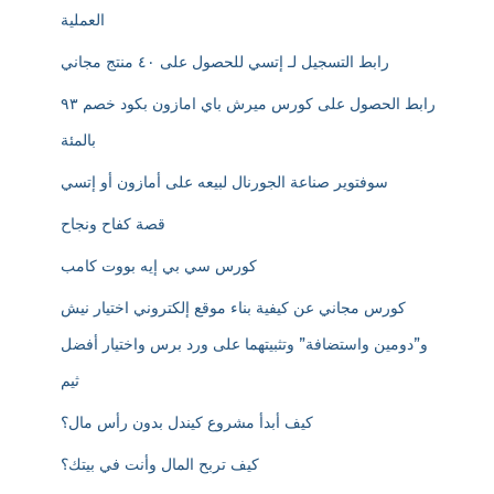
العملية
رابط التسجيل لـ إتسي للحصول على ٤٠ منتج مجاني
رابط الحصول على كورس ميرش باي امازون بكود خصم ٩٣
بالمئة
سوفتوير صناعة الجورنال لبيعه على أمازون أو إتسي
قصة كفاح ونجاح
كورس سي بي إيه بووت كامب
كورس مجاني عن كيفية بناء موقع إلكتروني اختيار نيش
و”دومين واستضافة” وتثبيتهما على ورد برس واختيار أفضل
ثيم
كيف أبدأ مشروع كيندل بدون رأس مال؟
كيف تربح المال وأنت في بيتك؟