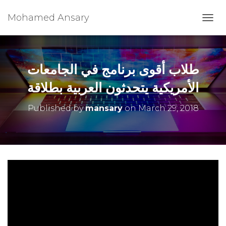
Mohamed Ansary
T
O
G
G
L
طلاب أقوى برنامج في الجامعات
E
N
الأمريكية يتحدثون العربية بطلاقة
A
V
Published by
mansary
on
March 29, 2018
I
G
A
T
I
O
N