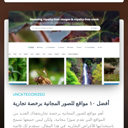
UNCATEGORIZED
أفضل ١٠ مواقع للصور المجانية برخصة تجارية
أهم مواقع للصور المجانية برخصة تجاريةهناك العديد من
المواقع التي تقدم صورًا مجانية، ولكن ليس جميعها تسمح
باستخدامها للأغراض التجارية. في هذا المقال، سنقدم لك قائمة