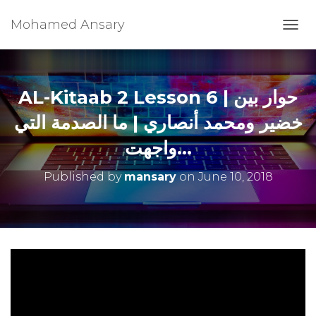
Mohamed Ansary
T
O
G
G
L
AL-Kitaab 2 Lesson 6 | حوار بين
E
N
خضير ومحمد أنصاري | ما الصدمة التي
A
واجهت…
V
I
G
Published by
mansary
on
June 10, 2018
A
T
I
O
N