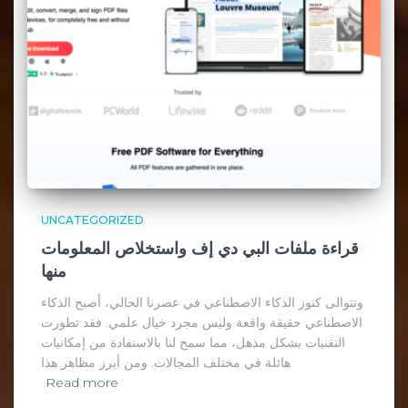
UNCATEGORIZED
قراءة ملفات البي دي إف واستخلاص المعلومات
منها
وتتوالى كنوز الذكاء الاصطناعي في عصرنا الحالي، أصبح الذكاء
الاصطناعي حقيقة واقعة وليس مجرد خيال علمي. فقد تطورت
التقنيات بشكل مذهل، مما سمح لنا بالاستفادة من إمكانيات
هائلة في مختلف المجالات. ومن أبرز مظاهر هذا
Read more