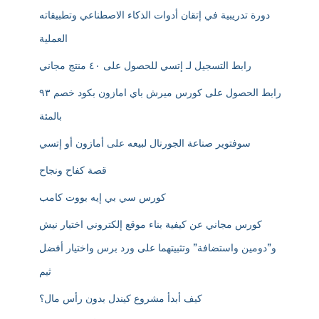
دورة تدريبية في إتقان أدوات الذكاء الاصطناعي وتطبيقاته
العملية
رابط التسجيل لـ إتسي للحصول على ٤٠ منتج مجاني
رابط الحصول على كورس ميرش باي امازون بكود خصم ٩٣
بالمئة
سوفتوير صناعة الجورنال لبيعه على أمازون أو إتسي
قصة كفاح ونجاح
كورس سي بي إيه بووت كامب
كورس مجاني عن كيفية بناء موقع إلكتروني اختيار نيش
و”دومين واستضافة” وتثبيتهما على ورد برس واختيار أفضل
ثيم
كيف أبدأ مشروع كيندل بدون رأس مال؟