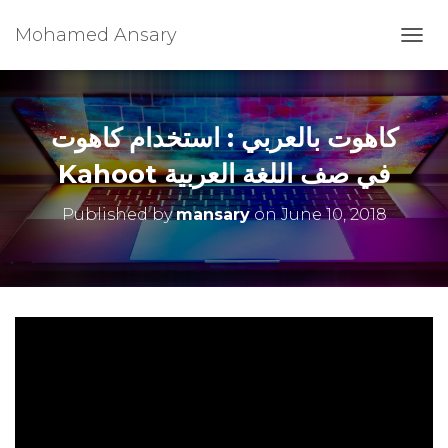
Mohamed Ansary
T
O
G
G
L
كاهوت بالعربي : استخدام كاهوت
E
N
Kahoot في صف اللغة العربية
A
V
Published by
mansary
on
June 10, 2018
I
G
A
T
I
O
N