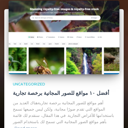
UNCATEGORIZED
أفضل ١٠ مواقع للصور المجانية برخصة تجارية
أهم مواقع للصور المجانية برخصة تجاريةهناك العديد من
المواقع التي تقدم صورًا مجانية، ولكن ليس جميعها تسمح
باستخدامها للأغراض التجارية. في هذا المقال، سنقدم لك قائمة
بأهم مواقع الصور المجانية التي تسمح لك باستخدام الصور