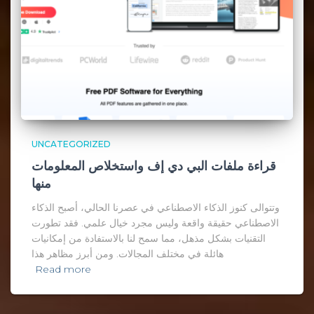
UNCATEGORIZED
قراءة ملفات البي دي إف واستخلاص المعلومات
منها
وتتوالى كنوز الذكاء الاصطناعي في عصرنا الحالي، أصبح الذكاء
الاصطناعي حقيقة واقعة وليس مجرد خيال علمي. فقد تطورت
التقنيات بشكل مذهل، مما سمح لنا بالاستفادة من إمكانيات
هائلة في مختلف المجالات. ومن أبرز مظاهر هذا
Read more