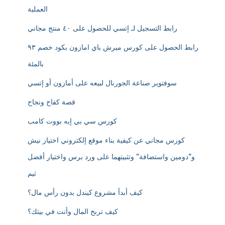
العملية
رابط التسجيل لـ إتسي للحصول على ٤٠ منتج مجاني
رابط الحصول على كورس ميرش باي امازون بكود خصم ٩٣
بالمئة
سوفتوير صناعة الجورنال لبيعه على أمازون أو إتسي
قصة كفاح ونجاح
كورس سي بي إيه بووت كامب
كورس مجاني عن كيفية بناء موقع إلكتروني اختيار نيش
و”دومين واستضافة” وتثبيتهما على ورد برس واختيار أفضل
ثيم
كيف أبدأ مشروع كيندل بدون رأس مال؟
كيف تربح المال وأنت في بيتك؟