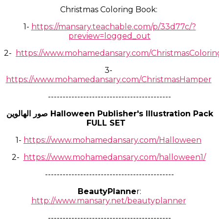
Christmas Coloring Book:
1-
https://mansary.teachable.com/p/33d77c/?
preview=logged_out
2-
https://www.mohamedansary.com/ChristmasColori
3-
https://www.mohamedansary.com/ChristmasHamper
------------------------------------------
صور الهالوين Halloween Publisher's Illustration Pack
FULL SET
1-
https://www.mohamedansary.com/Halloween
2-
https://www.mohamedansary.com/halloween1/
--------------------------------------------
BeautyPlanne
r:
http://www.mansary.net/beautyplanner
------------------------------------------