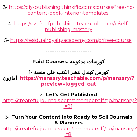
3-
https://diy-publishing.thinkific.com/courses/free-no-
content-book-interior-templates
4-
https://azofselfpublishing.teachable.com/p/self-
publishing-mastery
5-
https://residualroyaltyacademy.com/p/free-course
-------------------------
Paid Courses: كورسات مدفوعة
1-
كورس كيندل لنشر الكتب على منصة
أمازون
https://mansary.teachable.com/p/mansary/?
preview=logged_out
2-
Let's Get Published
http://createfuljournals.com/amember/aff/go/mansary?
i=81
​3-
Turn Your Content Into Ready to Sell Journals
& Planners
http://createfuljournals.com/amember/aff/go/mansary?
i=8