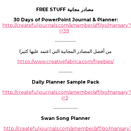
FREE STUFF مصادر مجانية
30 Days of PowerPoint Journal & Planner:
http://createfuljournals.com/amember/aff/go/mansary?
i=39
------------
من أفضل المصادر المجانية التي اعتمد عليها كثيرا
https://www.creativefabrica.com/freebies/
--------
Daily Planner Sample Pack
http://createfuljournals.com/amember/aff/go/mansary?
i=3
--------------
Swan Song Planner
http://createfuljournals.com/amember/aff/go/mansary