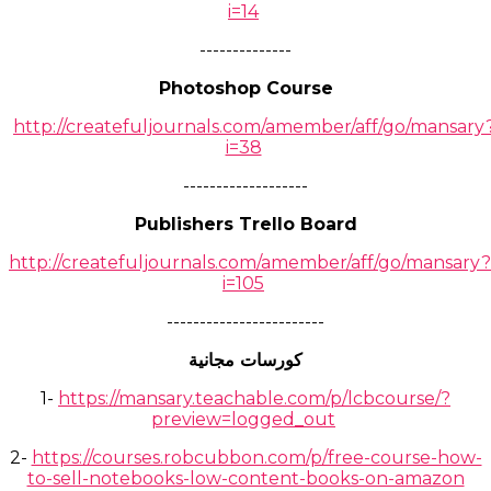
i=14
--------------
Photoshop Course
http://createfuljournals.com/amember/aff/go/mansary
i=38
-------------------
Publishers Trello Board
http://createfuljournals.com/amember/aff/go/mansary?
i=105
------------------------
كورسات مجانية
1-
https://mansary.teachable.com/p/lcbcourse/?
preview=logged_out
2-
https://courses.robcubbon.com/p/free-course-how-
to-sell-notebooks-low-content-books-on-amazon