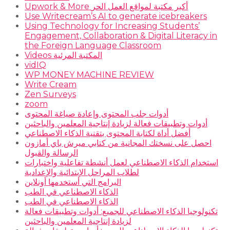
Upwork & More أكبر مكتبة لمواقع العمل الحر
Use Writecream’s AI to generate icebreakers
Using Technology for Increasing Students’
Engagement, Collaboration & Digital Literacy in
the Foreign Language Classroom
Videos المكتبة المرئية
vidIQ
WP MONEY MACHINE REVIEW
Write Cream
Zen Surveys
zoom
أدوات جلب المحتوى وإعادة صياغة المحتوى
أدوات وتطبيقات فعالة لزيادة إنتاجية المعلمين والباحثين
أفضل أداة لكتابة المحتوى بتقنية الذكاء الاصطناعي
احصل على نسختك المجانية من كتابي ميرش باي أمازون
الرسالة والقبول
استخدام الذكاء الاصطناعي لعمل أنشطة تفاعلية واختبارات
لطلاب المراحل الإبتدائية والإعدادية
البرامج التي أستخدمها أونلاين
الذكاء الاصطناعي في الطب
الذكاء الاصطناعي في الطب
تكنولوجيا الذكاء الاصطناعي للجميع: أدوات وتطبيقات فعالة
لزيادة إنتاجية المعلمين والباحثين