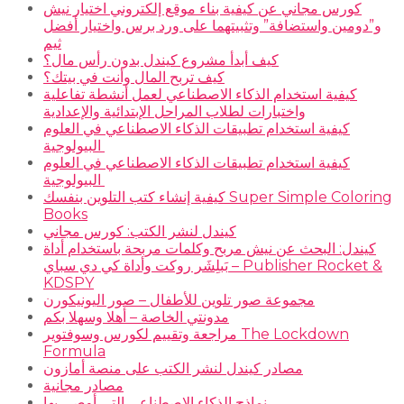
كورس مجاني عن كيفية بناء موقع إلكتروني اختيار نيش
و”دومين واستضافة” وتثبيتهما على ورد برس واختيار أفضل
ثيم
كيف أبدأ مشروع كيندل بدون رأس مال؟
كيف تربح المال وأنت في بيتك؟
كيفية استخدام الذكاء الاصطناعي لعمل أنشطة تفاعلية
واختبارات لطلاب المراحل الإبتدائية والإعدادية
كيفية استخدام تطبيقات الذكاء الاصطناعي في العلوم
البيولوجية
كيفية استخدام تطبيقات الذكاء الاصطناعي في العلوم
البيولوجية
كيفية إنشاء كتب التلوين بنفسك Super Simple Coloring
Books
كيندل لنشر الكتب: كورس مجاني
كيندل: البحث عن نيش مربح وكلمات مربحة باستخدام أداة
بَبلِشَر روكت وأداة كي دي سباي – Publisher Rocket &
KDSPY
مجموعة صور تلوين للأطفال – صور اليونيكورن
مدونتي الخاصة – أهلا وسهلا بكم
مراجعة وتقييم لكورس وسوفتوير The Lockdown
Formula
مصادر كيندل لنشر الكتب على منصة أمازون
مصادر مجانية
نماذج الذكاء الاصطناعي التي أوصي بها