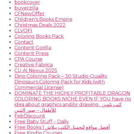
bookcover
buyerzilla
CFNewOffer
Children’s Books Empire
Christmas Deals 2022
CLVQFI
Coloring Books Pack
Contact
Content Gorilla
Content Press
CPA Course
Creative Fabrica
CU AI Nexus 2025
Dino Coloring Pack – 30 Studio-Quality
Dinosaurs Coloring Pack for Kids (with
Commercial License)
DOMINATE THE HIGHLY PROFITABLE DRAGON
COLORING BOOKS NICHE EVEN IF YOU have no
idea about graphics and/or drawing. ​ كتب تلوين
للأطفال – صور التنين
FebDiscount
Free Baby Stuff – Daily
Free Books | أفضل مواقع لتحميل الكتب ببلاش
Free Kindle Courses