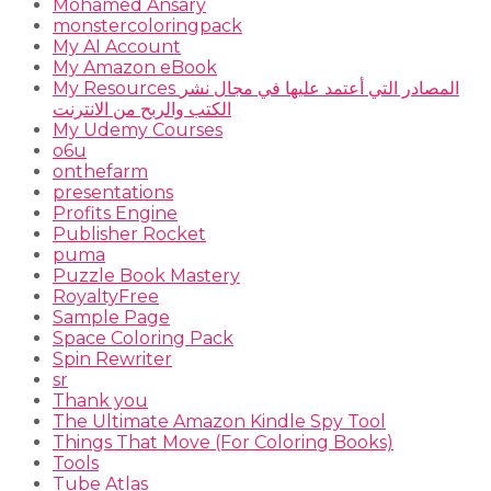
Mohamed Ansary
monstercoloringpack
My AI Account
My Amazon eBook
My Resources المصادر التي أعتمد عليها في مجال نشر
الكتب والربح من الانترنت
My Udemy Courses
o6u
onthefarm
presentations
Profits Engine
Publisher Rocket
puma
Puzzle Book Mastery
RoyaltyFree
Sample Page
Space Coloring Pack
Spin Rewriter
sr
Thank you
The Ultimate Amazon Kindle Spy Tool
Things That Move (For Coloring Books)
Tools
Tube Atlas