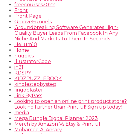
freecourses2022
Front
Front Page
GrooveFunnels
Groundbreaking Software Generates High-
Quality Buyer Leads From Facebook In Any
Niche And Markets To Them In Seconds
Helium10
Home
huggies
IllustratorCode
in21
KDSPY
KIDZPUZZLEBOOK
kindlestepbystep
lingoblaster
Link ByPass
Looking to open an online print product store?
Look no further than Printful! Sign up today!
media
Mega Bungle Digital Planner 2023
Merch by Amazon Vs Etsy & Printful
Mohamed A. Ansary