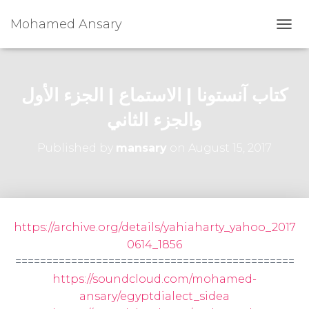
Mohamed Ansary
T
O
G
G
L
كتاب آنستونا | الاستماع | الجزء الأول
E
N
والجزء الثاني
A
V
Published by
mansary
on
August 15, 2017
I
G
A
T
I
O
https://archive.org/details/yahiaharty_yahoo_2017
N
0614_1856
=============================================
https://soundcloud.com/mohamed-
ansary/egyptdialect_sidea