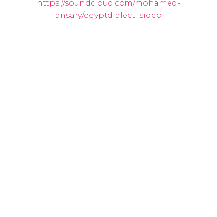
https://soundcloud.com/mohamed-
ansary/egyptdialect_sideb
==============================================
=